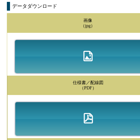
データダウンロード
画像
（jpg）
仕様書／配線図
（PDF）