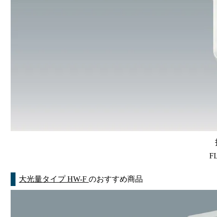
F
大光量タイプ HW-F
のおすすめ商品