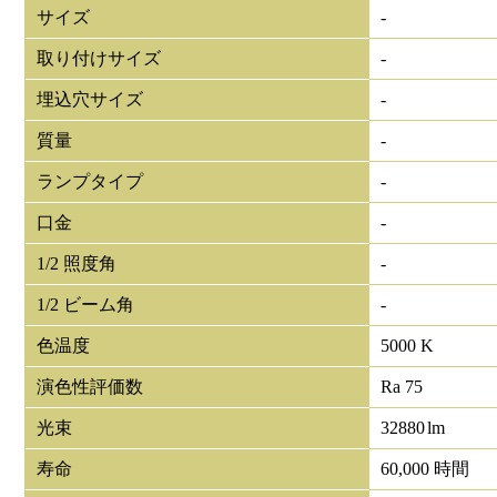
サイズ
-
取り付けサイズ
-
埋込穴サイズ
-
質量
-
ランプタイプ
-
口金
-
1/2 照度角
-
1/2 ビーム角
-
色温度
5000 K
演色性評価数
Ra 75
光束
32880
lm
寿命
60,000 時間