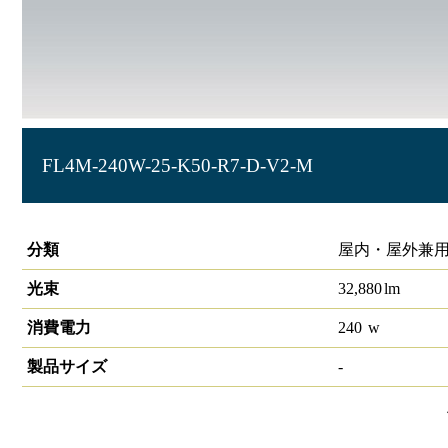
FL4M-240W-25-K50-R7-D-V2-M
投光器 大光量タイプ HW-F
分類
屋内・屋外兼用
光束
32,880
lm
消費電力
240
w
製品サイズ
-