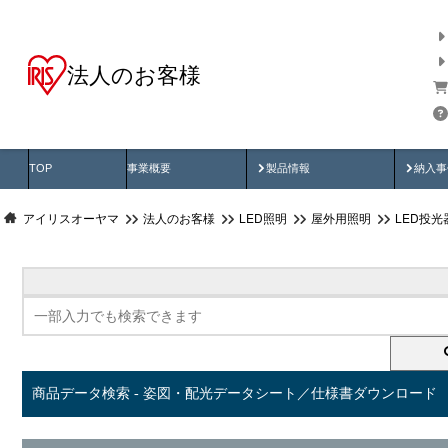
法人のお客様
商品データ検索
用途別から探す
納入
製品動画
納入
TOP
事業概要
製品情報
納入事
アイリスオーヤマ
法人のお客様
LED照明
屋外用照明
LED投
商品データ検索 - 姿図・配光データシート／仕様書ダウンロード