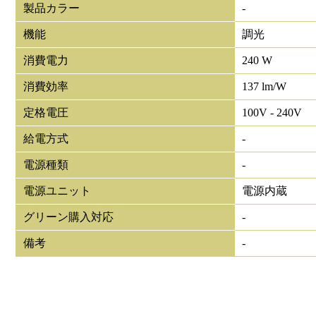
製品カラー
-
機能
調光
消費電力
240 W
消費効率
137 lm/W
定格電圧
100V - 240V
給電方式
-
電源種類
-
電源ユニット
電源内蔵
グリーン購入対応
-
備考
-