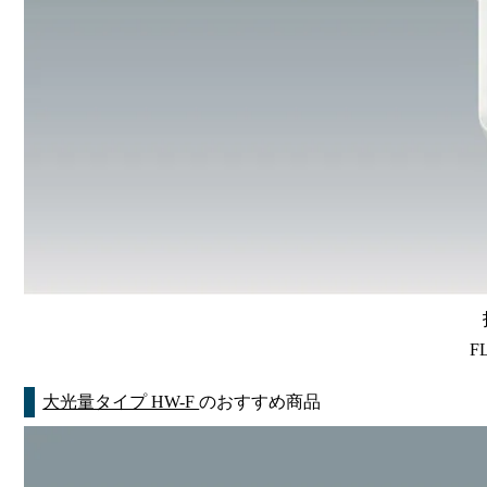
F
大光量タイプ HW-F
のおすすめ商品