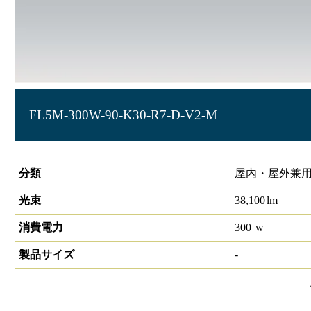
FL5M-300W-90-K30-R7-D-V2-M
投光器 大光量タイプ HW-F
分類
屋内・屋外兼用
光束
38,100
lm
消費電力
300
w
製品サイズ
-