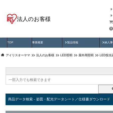
法人のお客様
商品データ検索
用途別から探す
納入
製品動画
納入
TOP
事業概要
製品情報
納入事
アイリスオーヤマ
法人のお客様
LED照明
屋外用照明
LED投
商品データ検索 - 姿図・配光データシート／仕様書ダウンロード