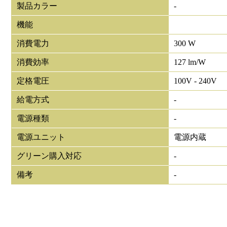
製品カラー
-
機能
消費電力
300 W
消費効率
127 lm/W
定格電圧
100V - 240V
給電方式
-
電源種類
-
電源ユニット
電源内蔵
グリーン購入対応
-
備考
-