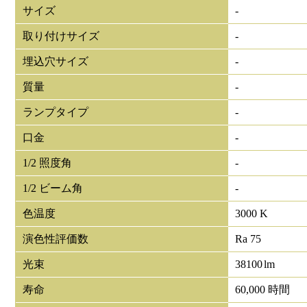
サイズ
-
取り付けサイズ
-
埋込穴サイズ
-
質量
-
ランプタイプ
-
口金
-
1/2 照度角
-
1/2 ビーム角
-
色温度
3000 K
演色性評価数
Ra 75
光束
38100
lm
寿命
60,000 時間