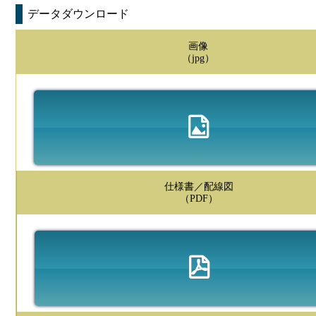
データダウンロード
画像
（jpg）
仕様書／配線図
（PDF）