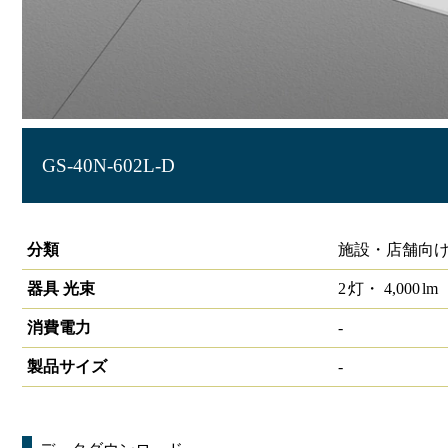
GS-40N-602L-D
グリッドシステム天井用照明 2灯□600ルーバー付
分類
施設・店舗向け
器具 光束
2
灯・
4,000
lm
消費電力
-
製品サイズ
-