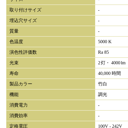
取り付けサイズ
-
埋込穴サイズ
-
質量
-
色温度
5000 K
演色性評価数
Ra 85
光束
2
灯・
4000
lm
寿命
40,000 時間
製品カラー
竹白
機能
調光
消費電力
-
消費効率
-
定格電圧
100V - 242V