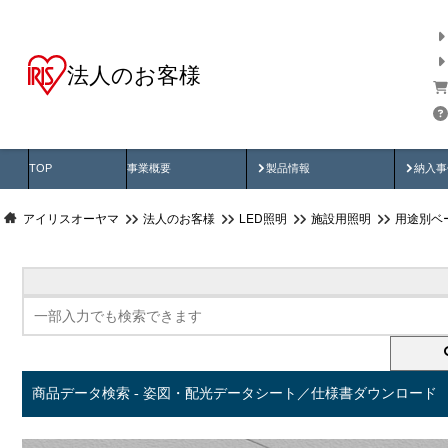
法人のお客様
商品データ検索
用途別から探す
納入
製品動画
納入
TOP
事業概要
製品情報
納入事
アイリスオーヤマ
法人のお客様
LED照明
施設用照明
用途別ベ
商品データ検索 - 姿図・配光データシート／仕様書ダウンロード