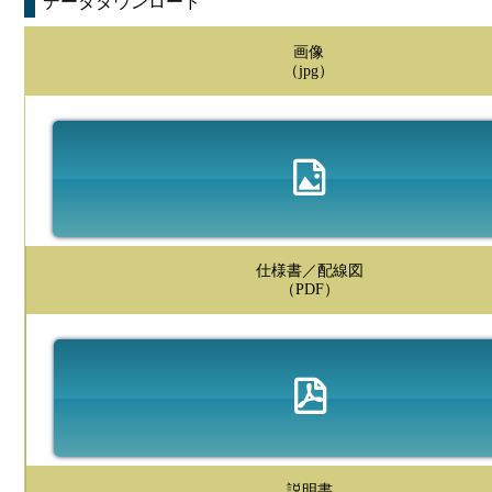
データダウンロード
画像
（jpg）
仕様書／配線図
（PDF）
説明書