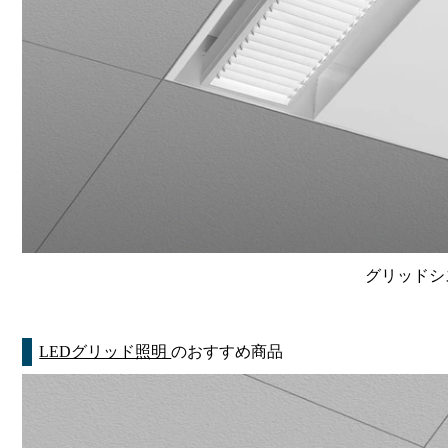
グリッドシ
LEDグリッド照明
のおすすめ商品