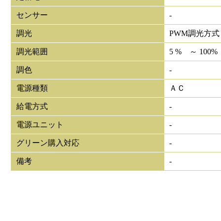
センサー
-
調光
PWM調光方式
調光範囲
5 % ～ 100%
調色
-
電源種類
ＡＣ
給電方式
-
電源ユニット
-
グリーン購入対応
-
備考
-