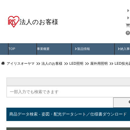
法人のお客様
商品データ検索
用途別から探す
納入
製品動画
納入
TOP
事業概要
製品情報
納入事
アイリスオーヤマ
法人のお客様
LED照明
屋外用照明
LED投
商品データ検索 - 姿図・配光データシート／仕様書ダウンロード