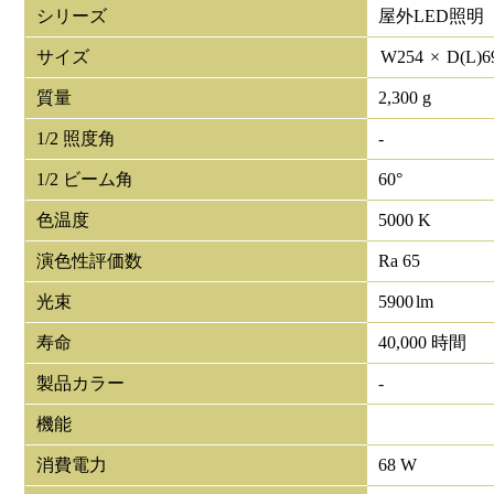
シリーズ
屋外LED照明
サイズ
W
254
×
D(L)
6
質量
2,300 g
1/2 照度角
-
1/2 ビーム角
60°
色温度
5000 K
演色性評価数
Ra 65
光束
5900
lm
寿命
40,000 時間
製品カラー
-
機能
消費電力
68 W