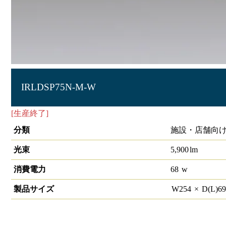
IRLDSP75N-M-W
[生産終了]
屋外LED照明 角型投光器68W
分類
施設・店舗向け
光束
5,900
lm
消費電力
68
w
製品サイズ
W
254
×
D(L)
6