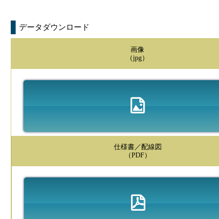
データダウンロード
画像
（jpg）
仕様書／配線図
（PDF）