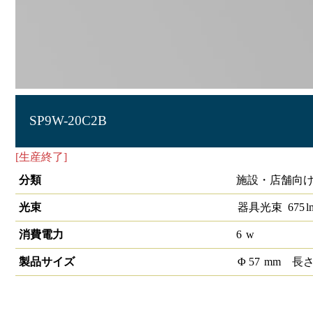
SP9W-20C2B
[生産終了]
LEDスポットライトCOB SP9 黒
分類
施設・店舗向け 
光束
器具光束
675
l
消費電力
6
w
製品サイズ
Φ
57
mm
長