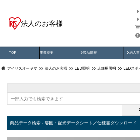
法人のお客様
商品データ検索
用途別から探す
納入
製品動画
納入
TOP
事業概要
製品情報
納入事
アイリスオーヤマ
法人のお客様
LED照明
店舗用照明
LEDス
商品データ検索 - 姿図・配光データシート／仕様書ダウンロード