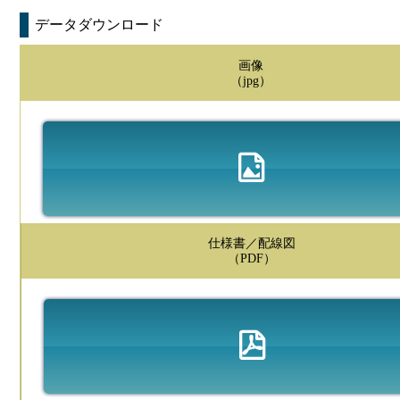
データダウンロード
画像
（jpg）
仕様書／配線図
（PDF）