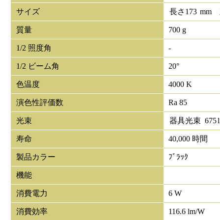
サイズ
長さ
173
mm
質量
700 g
1/2 照度角
-
1/2 ビーム角
20°
色温度
4000 K
演色性評価数
Ra 85
光束
器具光束
675
寿命
40,000 時間
製品カラー
ﾌﾞﾗｯｸ
機能
消費電力
6 W
消費効率
116.6 lm/W