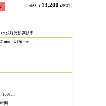
13,200
価格
¥
(税抜)
る
ﾄﾚｽ水銀灯代替 高効率
57
mm
Φ
120
mm
K
束
1600
lm
0 時間