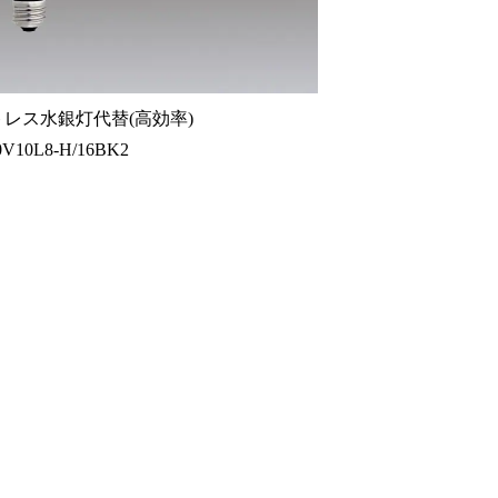
トレス水銀灯代替(高効率)
V10L8-H/16BK2