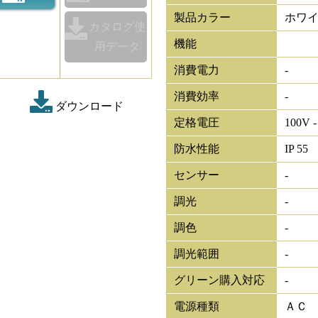
製品カラー
ホワ
カタログ使
機能
用データ
消費電力
-
消費効率
-
ダウンロード
定格電圧
100V -
防水性能
IP 55
センサー
-
調光
-
調色
-
調光範囲
-
グリーン購入対応
-
電源種類
ＡＣ