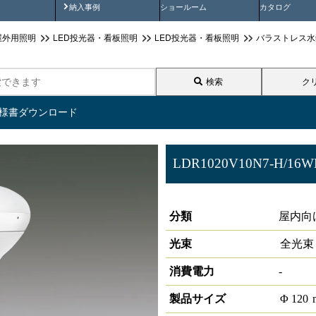
画
納入事例動画
納入事例
ショールーム
カタログ
屋外用照明
LED投光器・看板照明
LED投光器・看板照明
バラストレス水
検索
ク
仕様書ダウンロード
LDR1020V10N7-H/16W
E26口金 バラストレス水銀灯
分類
屋内向
光束
全光束
消費電力
-
製品サイズ
Φ
120