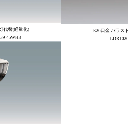
灯代替(軽量化)
E26口金 バラス
E39-45WH3
LDR1020