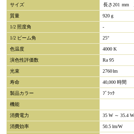
サイズ
長さ
201
mm
質量
920 g
1/2 照度角
-
1/2 ビーム角
25°
色温度
4000 K
演色性評価数
Ra 95
光束
2760
lm
寿命
40,000 時間
製品カラー
ﾌﾞﾗｯｸ
機能
消費電力
35 W ～ 35.4 
消費効率
50.5 lm/W