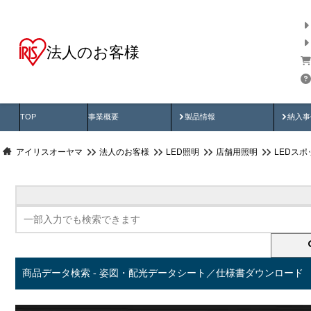
法人のお客様
商品データ検索
用途別から探す
納入
製品動画
納入
TOP
事業概要
製品情報
納入事
アイリスオーヤマ
法人のお客様
LED照明
店舗用照明
LEDス
商品データ検索 - 姿図・配光データシート／仕様書ダウンロード