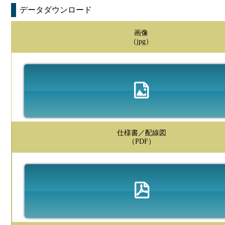
データダウンロード
画像
（jpg）
仕様書／配線図
（PDF）