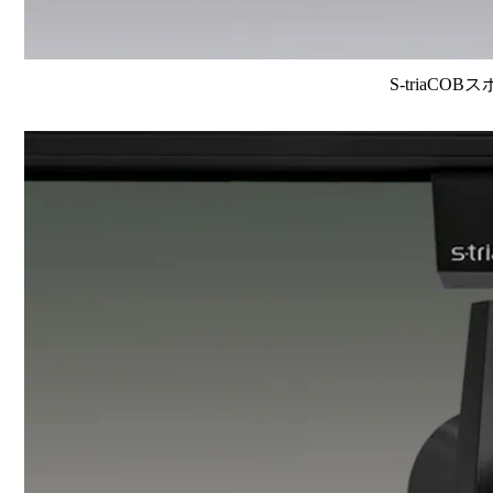
S-triaCOB