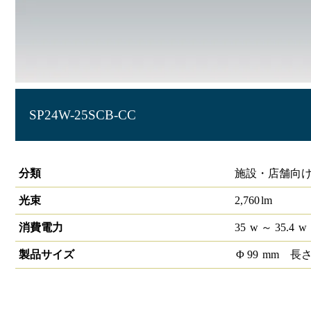
SP24W-25SCB-CC
S-triaCOBスポットライト シャインカラー SP24 25°4000K
分類
施設・店舗向け 
光束
2,760
lm
消費電力
35
w
～ 35.4
w
製品サイズ
Φ
99
mm
長