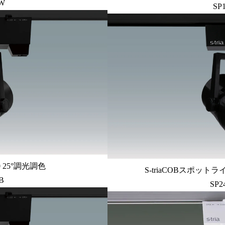
CW
SP
0 25°調光調色
S-triaCOBスポットライ
B
SP2