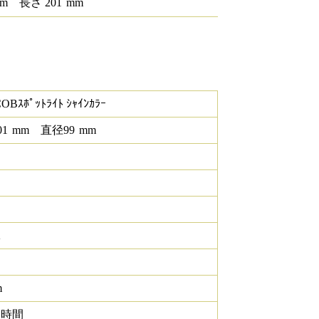
m
長さ
201
mm
 COBｽﾎﾟｯﾄﾗｲﾄ ｼｬｲﾝｶﾗｰ
01
mm
直径
99
mm
K
m
0 時間