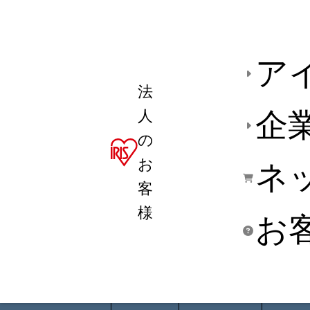
ア
法
人
企
の
お
ネ
客
様
お
商品デ
用途別