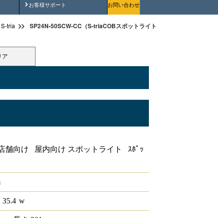
安全にご使用いただくために
お客様サポート
お問い合わせ
SP24N-50SCW-CC（S-triaCOBスポットライト シャインカラー SP24 
tria
リア
インカラー SP24 50°5000K 調光非対応
店舗向け 屋内向け スポットライト ｽﾎﾟｯ
m
 35.4
w