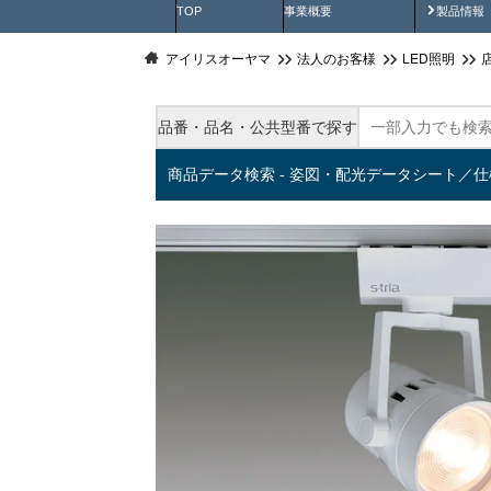
製品動
TOP
事業概要
製品情報
アイリスオーヤマ
法人のお客様
LED照明
品番・品名・公共型番で探す
商品データ検索 - 姿図・配光データシート／