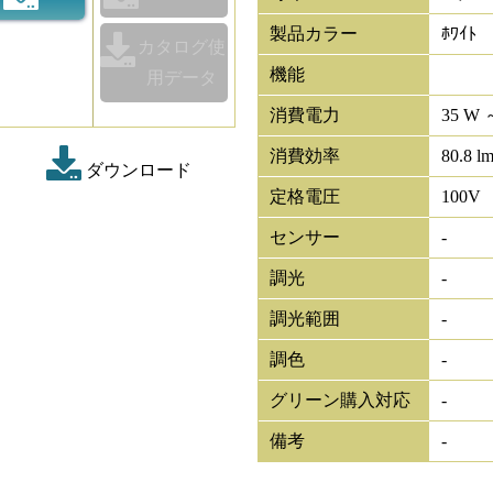
製品カラー
ﾎﾜｲﾄ
カタログ使
機能
用データ
消費電力
35 W 
消費効率
80.8 l
ダウンロード
定格電圧
100V
センサー
-
調光
-
調光範囲
-
調色
-
グリーン購入対応
-
備考
-