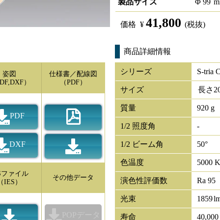
製品サイズ
Φ
99
m
41,800
価格
¥
(税抜)
商品詳細情報
シリーズ
S-tria
姿図
仕様書／配線図
DF,DXF）
（PDF）
サイズ
長さ
2
質量
920 g
PDF
1/2 照度角
-
DXF
1/2 ビーム角
50°
色温度
5000 
ESファイル
その他データ
演色性評価数
Ra 95
（IES）
光束
1859
l
POPデータ
寿命
40,00