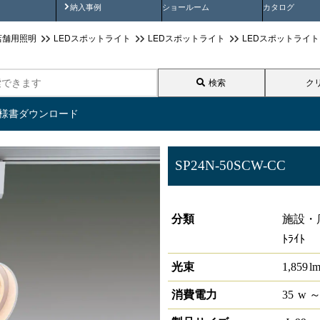
画
納入事例動画
納入事例
ショールーム
カタログ
店舗用照明
LEDスポットライト
LEDスポットライト
LEDスポットライト S-
検索
ク
仕様書ダウンロード
SP24N-50SCW-CC
S-triaCOBスポットライト シャ
分類
施設・
ﾄﾗｲﾄ
光束
1,859
l
消費電力
35
w
～