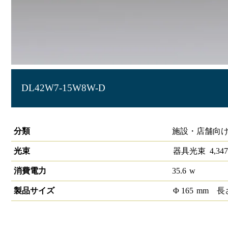
DL42W7-15W8W-D
LEDダウンライト 大光量タイプ 埋込穴径φ150 調光タイプ
分類
施設・店舗向け
光束
器具光束
4,347
消費電力
35.6
w
製品サイズ
Φ
165
mm
長