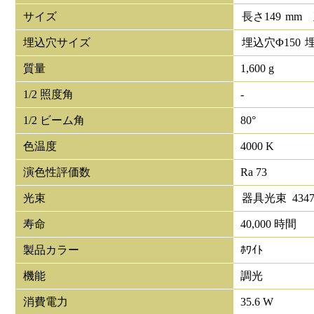
サイズ
長さ
149
mm
埋込穴サイズ
埋込穴Φ
150
質量
1,600 g
1/2 照度角
-
1/2 ビーム角
80°
色温度
4000 K
演色性評価数
Ra 73
光束
器具光束
434
寿命
40,000 時間
製品カラー
ﾎﾜｲﾄ
機能
調光
消費電力
35.6 W