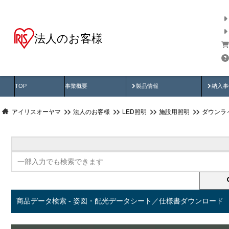
法人のお客様
商品データ検索
用途別から探す
納入
製品動画
納入
TOP
事業概要
製品情報
納入事
アイリスオーヤマ
法人のお客様
LED照明
施設用照明
ダウンラ
商品データ検索 - 姿図・配光データシート／仕様書ダウンロード