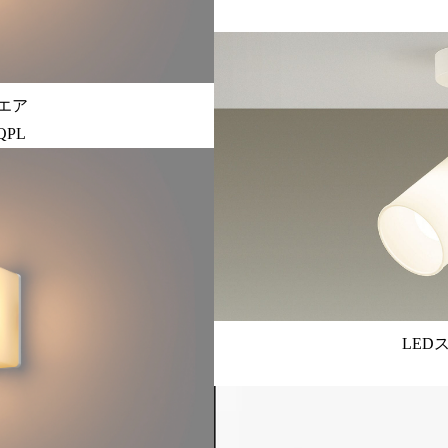
エア
QPL
LED