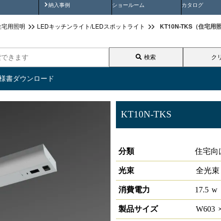
画
納入事例動画
納入事例
ショールーム
カタログ
KT10N-TKS（住宅
住宅用照明
LEDキッチンライト/LEDスポットライト
検索
ク
仕様書ダウンロード
KT10N-TKS
住宅用照明 LEDキッチン手
分類
住宅向
光束
全光束
消費電力
17.5
w
製品サイズ
W
603