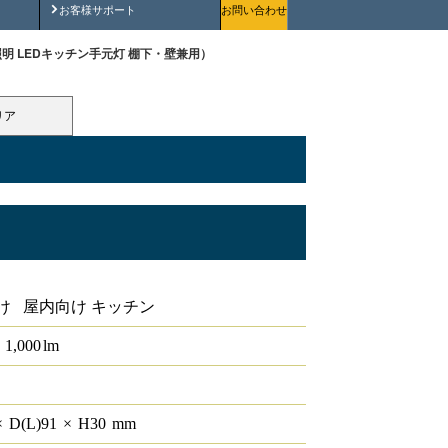
安全にご使用いただくために
お客様サポート
お問い合わせ
用照明 LEDキッチン手元灯 棚下・壁兼用）
リア
元灯 棚下・壁兼用
け 屋内向け キッチン
1,000
lm
×
D(L)
91
×
H
30
mm