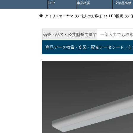
製品動
TOP
事業概要
製品情報
アイリスオーヤマ
法人のお客様
LED照明
品番・品名・公共型番で探す
商品データ検索 - 姿図・配光データシート／