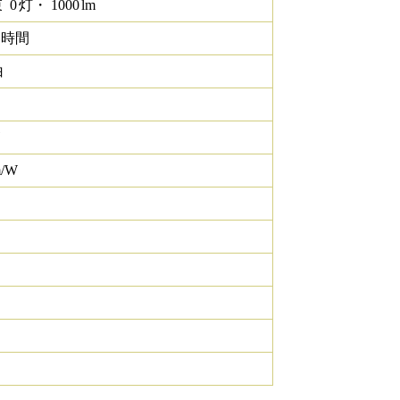
束
0
灯・
1000
lm
0 時間
白
m/W