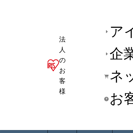
ア
法
人
企
の
お
ネ
客
様
お
商品デ
用途別