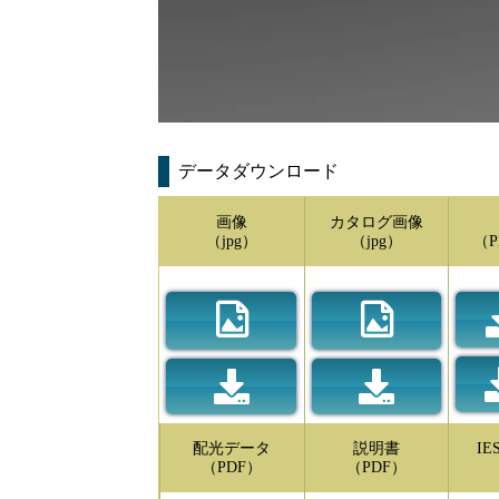
データダウンロード
画像
カタログ画像
（jpg）
（jpg）
（P
配光データ
説明書
I
（PDF）
（PDF）