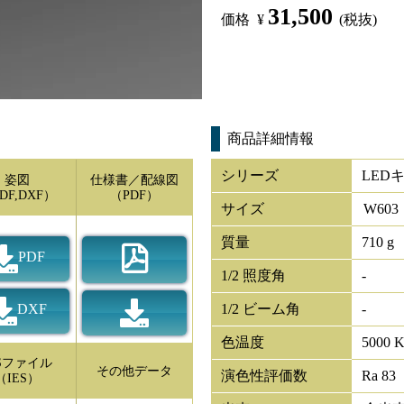
31,500
価格
¥
(税抜)
商品詳細情報
シリーズ
LED
姿図
仕様書／配線図
DF,DXF）
（PDF）
サイズ
W
603
質量
710 g
PDF
1/2 照度角
-
DXF
1/2 ビーム角
-
色温度
5000 
ESファイル
その他データ
演色性評価数
Ra 83
（IES）