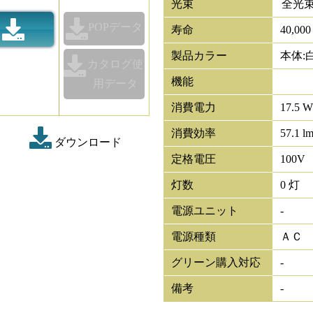
光束
全光
POPデータ
寿命
40,00
製品カラー
本体:
カタログ使
機能
用データ
消費電力
17.5 W
消費効率
57.1 l
ダウンロード
定格電圧
100V
灯数
0 灯
電源ユニット
-
電源種類
ＡＣ
グリーン購入対応
-
備考
-