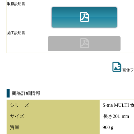
取扱説明書
施工説明書
画像フ
商品詳細情報
シリーズ
S-tria MUL
サイズ
長さ
201
mm
質量
960 g