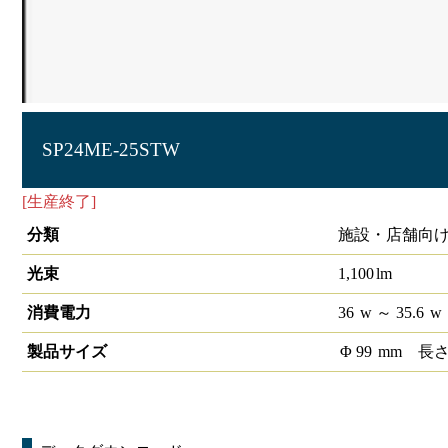
SP24ME-25STW
[生産終了]
S-triaスポットライト食品売り場用 SP24 1/2配
分類
施設・店舗向け
光束
1,100
lm
消費電力
36
w
～ 35.6
w
製品サイズ
Φ
99
mm
長