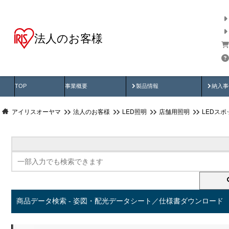
法人のお客様
商品データ検索
用途別から探す
納入
製品動画
納入
TOP
事業概要
製品情報
納入事
アイリスオーヤマ
法人のお客様
LED照明
店舗用照明
LEDス
商品データ検索 - 姿図・配光データシート／仕様書ダウンロード