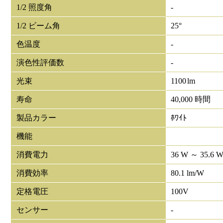
1/2 照度角
-
1/2 ビーム角
25°
色温度
-
演色性評価数
-
光束
1100
lm
寿命
40,000 時間
製品カラー
ﾎﾜｲﾄ
機能
消費電力
36 W ～ 35.6 
消費効率
80.1 lm/W
定格電圧
100V
センサー
-