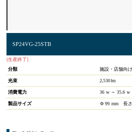
SP24VG-25STB
[生産終了]
S-triaスポットライト食品売り場用 SP24 1/2配
分類
施設・店舗向け
光束
2,530
lm
消費電力
36
w
～ 35.6
w
製品サイズ
Φ
99
mm
長