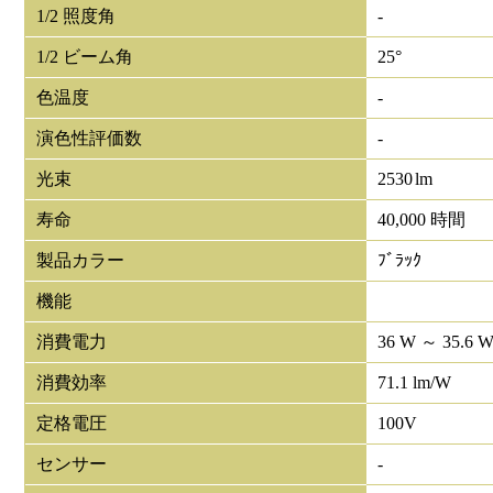
1/2 照度角
-
1/2 ビーム角
25°
色温度
-
演色性評価数
-
光束
2530
lm
寿命
40,000 時間
製品カラー
ﾌﾞﾗｯｸ
機能
消費電力
36 W ～ 35.6 
消費効率
71.1 lm/W
定格電圧
100V
センサー
-