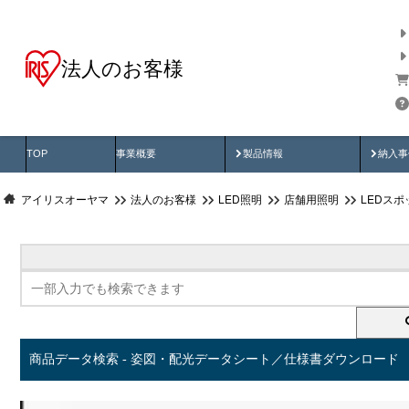
法人のお客様
商品データ検索
用途別から探す
納入
製品動画
納入
TOP
事業概要
製品情報
納入事
アイリスオーヤマ
法人のお客様
LED照明
店舗用照明
LEDス
商品データ検索 - 姿図・配光データシート／仕様書ダウンロード