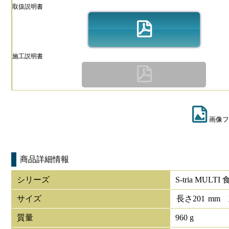
取扱説明書
施工説明書
画像フ
商品詳細情報
シリーズ
S-tria MUL
サイズ
長さ
201
mm
質量
960 g