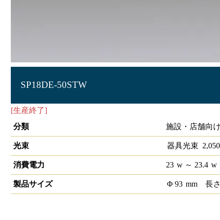
SP18DE-50STW
[生産終了]
S-triaスポットライト生鮮売場用タイプ SP18 1/2配
分類
施設・店舗向け 
光束
器具光束
2,050
消費電力
23
w
～ 23.4
w
製品サイズ
Φ
93
mm
長