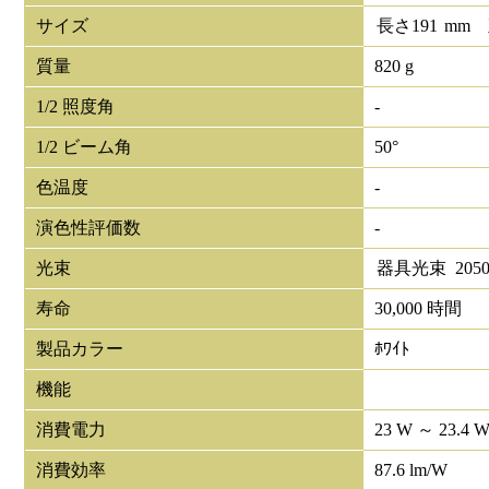
サイズ
長さ
191
mm
質量
820 g
1/2 照度角
-
1/2 ビーム角
50°
色温度
-
演色性評価数
-
光束
器具光束
205
寿命
30,000 時間
製品カラー
ﾎﾜｲﾄ
機能
消費電力
23 W ～ 23.4 
消費効率
87.6 lm/W