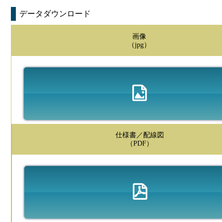
データダウンロード
画像
（jpg）
仕様書／配線図
（PDF）