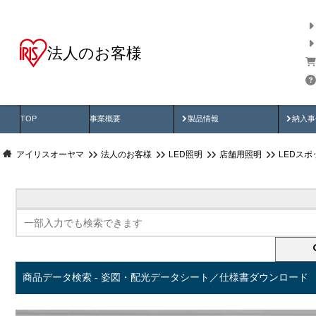
法人のお客様
商品データ検索
用途別から探す
納入
製品動画
納入
TOP
事業概要
製品情報
納入事
アイリスオーヤマ
法人のお客様
LED照明
店舗用照明
LEDス
商品データ検索 - 姿図・配光データシート／仕様書ダウンロード