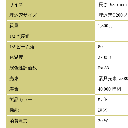
サイズ
長さ
163.5
mm
埋込穴サイズ
埋込穴Φ
200
質量
1,800 g
1/2 照度角
-
1/2 ビーム角
80°
色温度
2700 K
演色性評価数
Ra 83
光束
器具光束
238
寿命
40,000 時間
製品カラー
ﾎﾜｲﾄ
機能
調光
消費電力
20 W