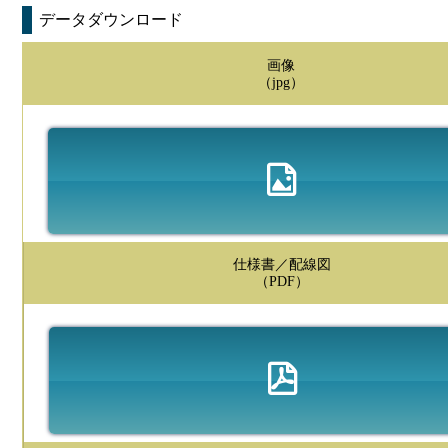
データダウンロード
画像
（jpg）
仕様書／配線図
（PDF）