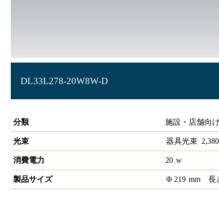
DL33L278-20W8W-D
LEDダウンライト 大光量タイプ 埋込穴径φ200
分類
施設・店舗向け
光束
器具光束
2,380
消費電力
20
w
製品サイズ
Φ
219
mm
長