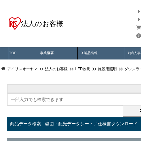
法人のお客様
商品データ検索
用途別から探す
納入
製品動画
納入
TOP
事業概要
製品情報
納入事
アイリスオーヤマ
法人のお客様
LED照明
施設用照明
ダウンラ
商品データ検索 - 姿図・配光データシート／仕様書ダウンロード