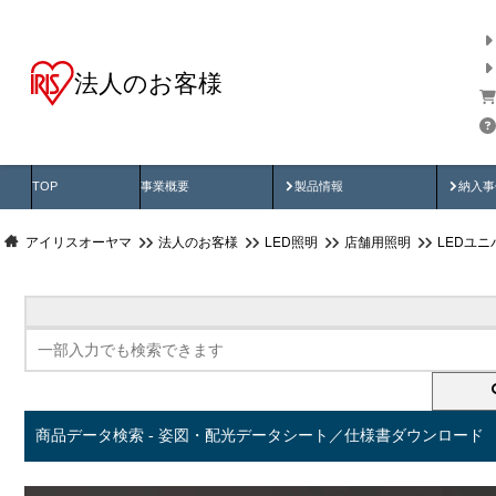
法人のお客様
商品データ検索
用途別から探す
納入
製品動画
納入
TOP
事業概要
製品情報
納入事
アイリスオーヤマ
法人のお客様
LED照明
店舗用照明
LEDユ
商品データ検索 - 姿図・配光データシート／仕様書ダウンロード