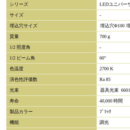
シリーズ
LEDユニバー
サイズ
-
埋込穴サイズ
埋込穴Φ
100
質量
700 g
1/2 照度角
-
1/2 ビーム角
60°
色温度
2700 K
演色性評価数
Ra 85
光束
器具光束
660
寿命
40,000 時間
製品カラー
ﾌﾞﾗｯｸ
機能
調光