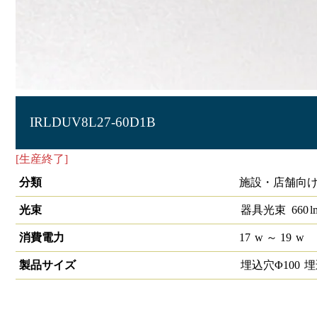
IRLDUV8L27-60D1B
[生産終了]
LEDユニバーサルダウンライト 埋込穴径φ100
分類
施設・店舗向け
光束
器具光束
660
l
消費電力
17
w
～ 19
w
製品サイズ
埋込穴Φ
100
埋