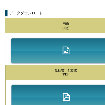
データダウンロード
画像
（jpg）
仕様書／配線図
（PDF）