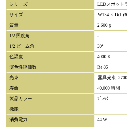
シリーズ
LEDスポット
サイズ
W
134
×
D(L)
3
質量
2,600 g
1/2 照度角
-
1/2 ビーム角
30°
色温度
4000 K
演色性評価数
Ra 85
光束
器具光束
270
寿命
40,000 時間
製品カラー
ﾌﾞﾗｯｸ
機能
消費電力
44 W