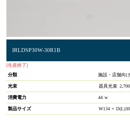
IRLDSP30W-30R1B
[生産終了]
LEDスポットライト 大
分類
施設・店舗向け 
光束
器具光束
2,700
消費電力
44
w
製品サイズ
W
134
×
D(L)
3