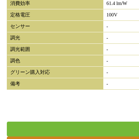
消費効率
61.4 lm/W
定格電圧
100V
センサー
-
調光
-
調光範囲
-
調色
-
グリーン購入対応
-
備考
-