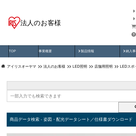
法人のお客様
商品データ検索
用途別から探す
納入
製品動画
納入
TOP
事業概要
製品情報
納入事
アイリスオーヤマ
法人のお客様
LED照明
店舗用照明
LEDス
商品データ検索 - 姿図・配光データシート／仕様書ダウンロード