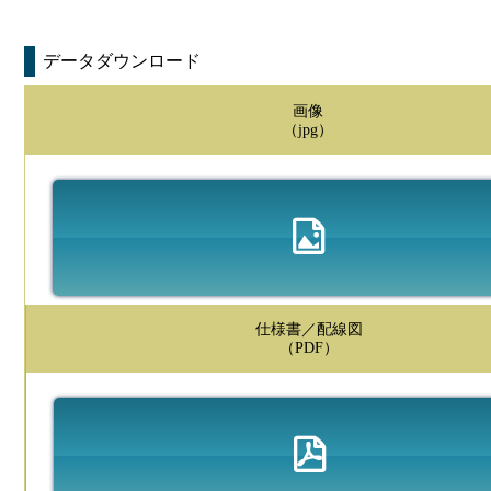
データダウンロード
画像
（jpg）
仕様書／配線図
（PDF）