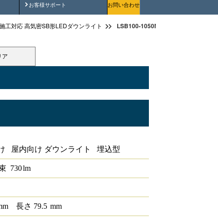
安全にご使用いただくために
お客様サポート
お問い合わせ
LSB100-1050NCW-V1（高気密SB
施工対応 高気密SB形LEDダウンライト
リア
ダウンライト
け 屋内向け ダウンライト 埋込型
束
730
lm
mm
長さ
79.5
mm