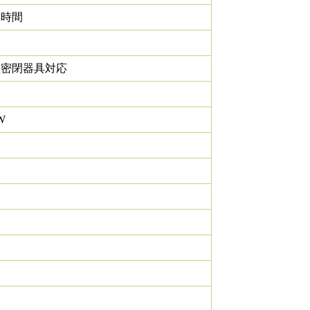
0 時間
型密閉器具対応
W