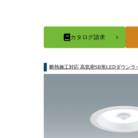
カタログ請求
断熱施工対応 高気密SB形LEDダウンラ