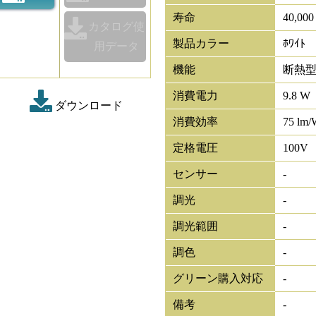
寿命
40,00
カタログ使
製品カラー
ﾎﾜｲﾄ
用データ
機能
断熱
消費電力
9.8 W
ダウンロード
消費効率
75 lm/
定格電圧
100V
センサー
-
調光
-
調光範囲
-
調色
-
グリーン購入対応
-
備考
-