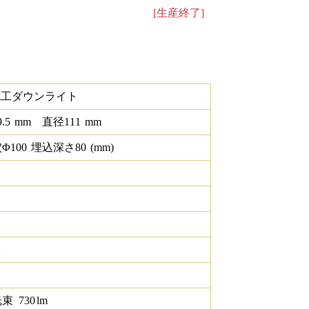
[生産終了]
施工ダウンライト
9.5
mm
直径
111
mm
Φ
100
埋込深さ
80
(mm)
K
光束
730
lm