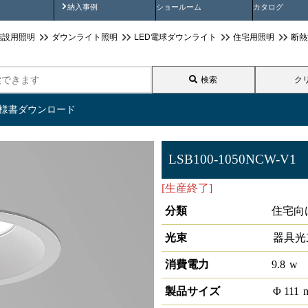
画
納入事例動画
納入事例
ショールーム
カタログ
施設用照明
ダウンライト照明
LED電球ダウンライト
住宅用照明
断熱
検索
ク
仕様書ダウンロード
LSB100-1050NCW-V1
[生産終了]
高気密SB形 LED
分類
住宅向
光束
器具光
消費電力
9.8
w
製品サイズ
Φ
111