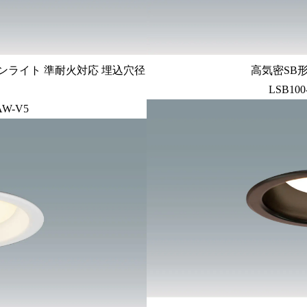
ンライト 準耐火対応 埋込穴径
高気密SB形
LSB100
AW-V5