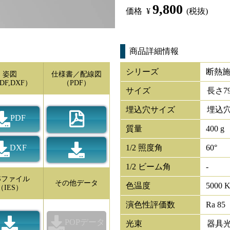
9,800
価格
¥
(税抜)
商品詳細情報
シリーズ
断熱
姿図
仕様書／配線図
DF,DXF）
（PDF）
サイズ
長さ
7
埋込穴サイズ
埋込穴
PDF
質量
400 g
DXF
1/2 照度角
60°
1/2 ビーム角
-
ESファイル
その他データ
色温度
5000 
（IES）
演色性評価数
Ra 85
POPデータ
光束
器具