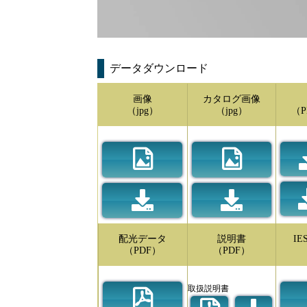
データダウンロード
画像
カタログ画像
（jpg）
（jpg）
（P
配光データ
説明書
I
（PDF）
（PDF）
取扱説明書