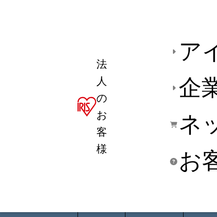
ア
法
人
企
の
お
ネ
客
様
お
商品デ
用途別