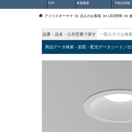
製品動
TOP
事業概要
製品情報
アイリスオーヤマ
法人のお客様
LED照明
品番・品名・公共型番で探す
商品データ検索 - 姿図・配光データシート／