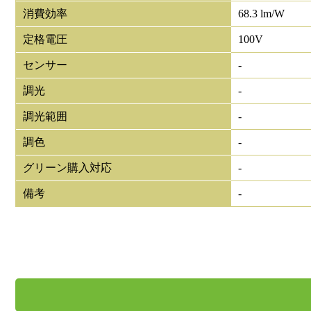
消費効率
68.3 lm/W
定格電圧
100V
センサー
-
調光
-
調光範囲
-
調色
-
グリーン購入対応
-
備考
-