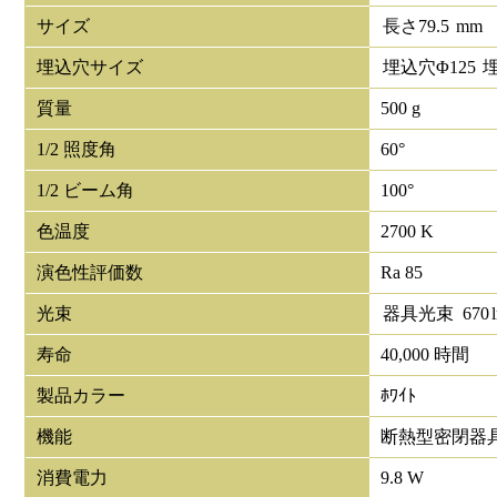
サイズ
長さ
79.5
mm
埋込穴サイズ
埋込穴Φ
125
質量
500 g
1/2 照度角
60°
1/2 ビーム角
100°
色温度
2700 K
演色性評価数
Ra 85
光束
器具光束
670
寿命
40,000 時間
製品カラー
ﾎﾜｲﾄ
機能
断熱型密閉器
消費電力
9.8 W