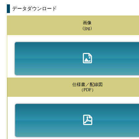
データダウンロード
画像
（jpg）
仕様書／配線図
（PDF）