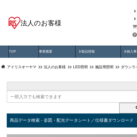
法人のお客様
商品データ検索
用途別から探す
納入
製品動画
納入
TOP
事業概要
製品情報
納入事
アイリスオーヤマ
法人のお客様
LED照明
施設用照明
ダウンラ
商品データ検索 - 姿図・配光データシート／仕様書ダウンロード