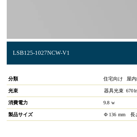
LSB125-1027NCW-V1
高気密SB形 LEDダウンライト
分類
住宅向け 屋内
光束
器具光束
670
l
消費電力
9.8
w
製品サイズ
Φ
136
mm
長