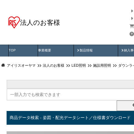
法人のお客様
商品データ検索
用途別から探す
納入
製品動画
納入
TOP
事業概要
製品情報
納入事
アイリスオーヤマ
法人のお客様
LED照明
施設用照明
ダウンラ
商品データ検索 - 姿図・配光データシート／仕様書ダウンロード