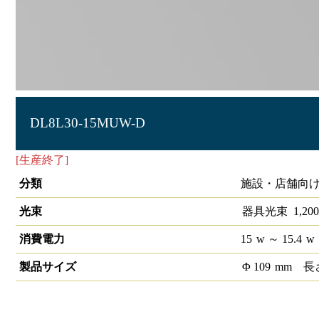
DL8L30-15MUW-D
[生産終了]
LEDダウンライト埋込穴径φ100 1/2配光角15°30
分類
施設・店舗向け
光束
器具光束
1,200
消費電力
15
w
～ 15.4
w
製品サイズ
Φ
109
mm
長