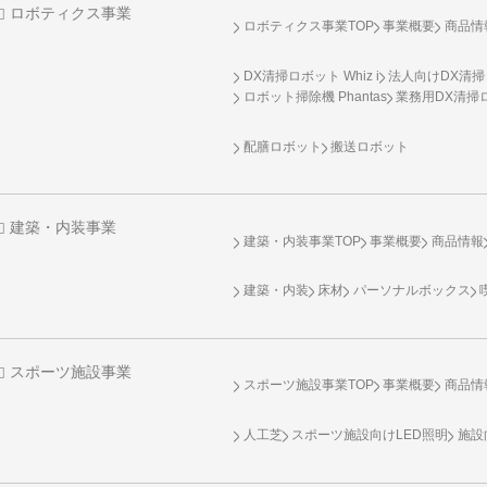
ロボティクス事業
ロボティクス事業TOP
事業概要
商品情
DX清掃ロボット Whiz i
法人向けDX清掃
ロボット掃除機 Phantas
業務用DX清掃ロ
配膳ロボット
搬送ロボット
建築・内装事業
建築・内装事業TOP
事業概要
商品情報
建築・内装
床材
パーソナルボックス
スポーツ施設事業
スポーツ施設事業TOP
事業概要
商品情
人工芝
スポーツ施設向け
LED照明
施設