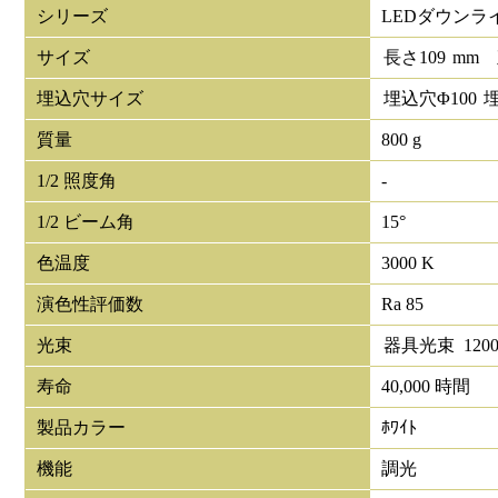
シリーズ
LEDダウンライ
サイズ
長さ
109
mm
埋込穴サイズ
埋込穴Φ
100
質量
800 g
1/2 照度角
-
1/2 ビーム角
15°
色温度
3000 K
演色性評価数
Ra 85
光束
器具光束
120
寿命
40,000 時間
製品カラー
ﾎﾜｲﾄ
機能
調光