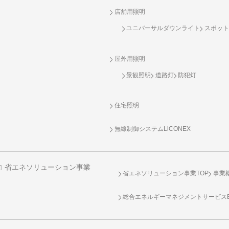
店舗用照明
ユニバーサルダウンライト
スポット
屋外用照明
景観照明
道路灯
防犯灯
住宅照明
無線制御システム
LiCONEX
省エネソリューション事業
省エネソリューション事業TOP
事業
総合エネルギーマネジメントサービスENE