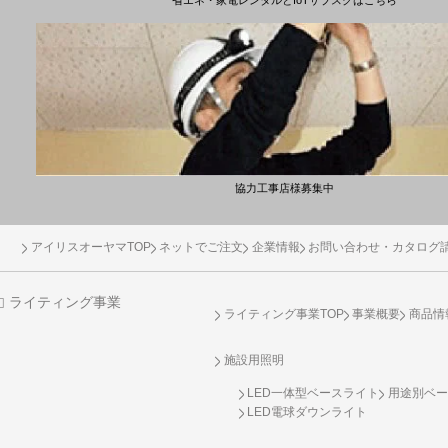
省エネ・家電レンタルとIoTサブスクはこちら
協力工事店様募集中
アイリスオーヤマTOP
ネットでご注文
企業情報
お問い合わせ・カタログ
ライティング事業
ライティング事業TOP
事業概要
商品情
施設用照明
LED一体型ベースライト
用途別ベー
LED電球ダウンライト