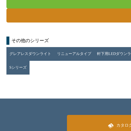
その他のシリーズ
グレアレスダウンライト
リニューアルタイプ
軒下用LEDダウン
Sシリーズ
カタロ