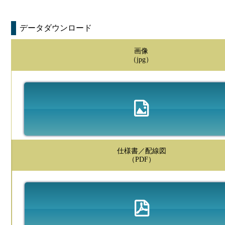
データダウンロード
画像
（jpg）
仕様書／配線図
（PDF）