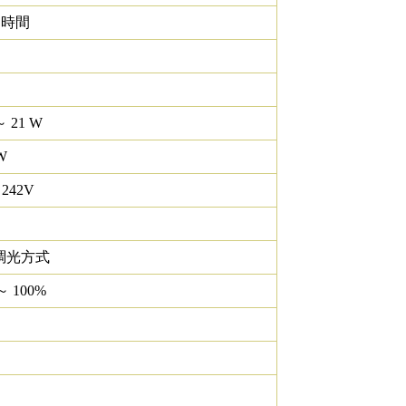
0 時間
～ 21 W
W
 242V
調光方式
～ 100%