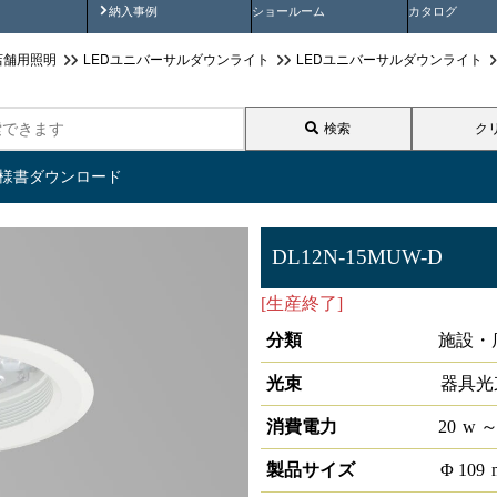
画
納入事例動画
納入事例
ショールーム
カタログ
店舗用照明
LEDユニバーサルダウンライト
LEDユニバーサルダウンライト
検索
ク
仕様書ダウンロード
DL12N-15MUW-D
[生産終了]
LEDダウンライト埋込
分類
施設・
光束
器具光
消費電力
20
w
～
製品サイズ
Φ
109