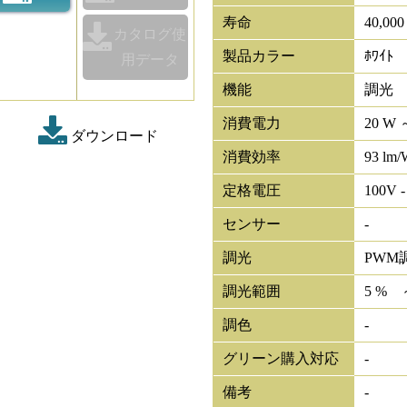
寿命
40,00
カタログ使
製品カラー
ﾎﾜｲﾄ
用データ
機能
調光
消費電力
20 W 
ダウンロード
消費効率
93 lm/
定格電圧
100V -
センサー
-
調光
PWM
調光範囲
5 % 
調色
-
グリーン購入対応
-
備考
-