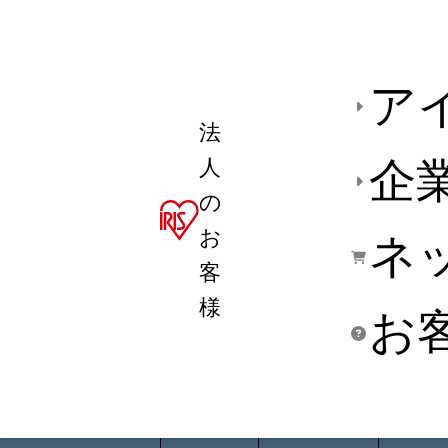
ア
法
人
企
の
お
ネ
客
様
お
商品デ
用途別