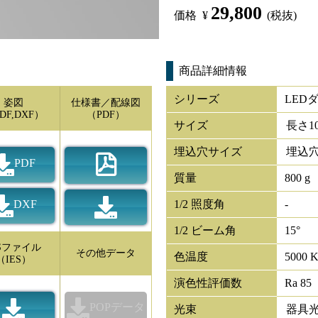
29,800
価格
¥
(税抜)
商品詳細情報
シリーズ
LED
姿図
仕様書／配線図
DF,DXF）
（PDF）
サイズ
長さ
1
埋込穴サイズ
埋込穴
PDF
質量
800 g
DXF
1/2 照度角
-
1/2 ビーム角
15°
ESファイル
その他データ
色温度
5000 
（IES）
演色性評価数
Ra 85
POPデータ
光束
器具