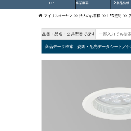
製品動
TOP
事業概要
製品情報
アイリスオーヤマ
法人のお客様
LED照明
品番・品名・公共型番で探す
商品データ検索 - 姿図・配光データシート／