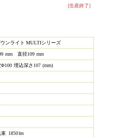
[生産終了]
ダウンライト MULTIシリーズ
09
mm
直径
109
mm
Φ
100
埋込深さ
107
(mm)
K
光束
1850
lm