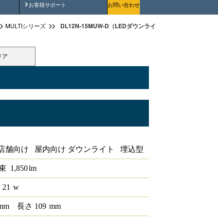
安全にご使用いただくために
お客様サポート
お問い合わせ
DL12N-15MUW-D（LEDダウンライト埋込穴径φ100 1/2配
MULTIシリーズ
リア
穴径φ100 1/2配光角15°5000K 調光対応
店舗向け 屋内向け ダウンライト 埋込型
束
1,850
lm
 21
w
mm
長さ
109
mm