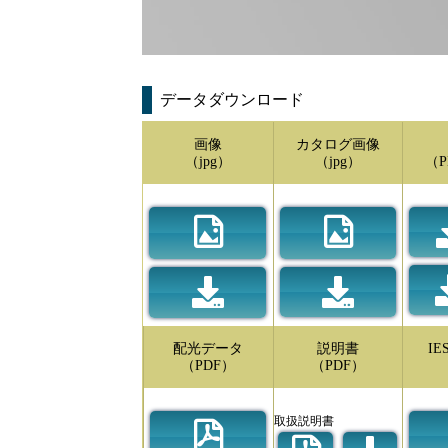
データダウンロード
画像
カタログ画像
（jpg）
（jpg）
（P
配光データ
説明書
I
（PDF）
（PDF）
取扱説明書