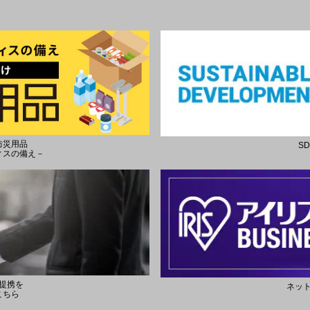
防災用品
S
ィスの備え－
提携を
ネッ
こちら