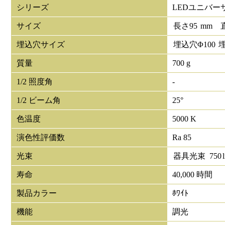
シリーズ
LEDユニバー
サイズ
長さ
95
mm
埋込穴サイズ
埋込穴Φ
100
質量
700 g
1/2 照度角
-
1/2 ビーム角
25°
色温度
5000 K
演色性評価数
Ra 85
光束
器具光束
750
寿命
40,000 時間
製品カラー
ﾎﾜｲﾄ
機能
調光