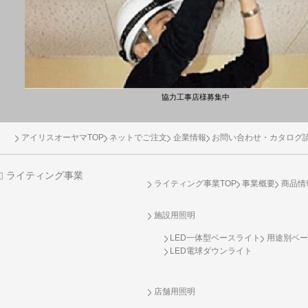
協力工事店様募集中
アイリスオーヤマTOP
ネットでご注文
企業情報
お問い合わせ・カタログ
ライティング事業
ライティング事業TOP
事業概要
商品情
施設用照明
LED一体型ベースライト
用途別ベー
LED電球ダウンライト
店舗用照明