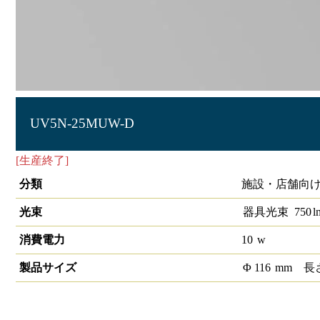
UV5N-25MUW-D
[生産終了]
LEDユニバーサルダウンライト埋込穴径φ100 1/2配
分類
施設・店舗向け
光束
器具光束
750
l
消費電力
10
w
製品サイズ
Φ
116
mm
長