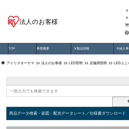
法人のお客様
商品データ検索
用途別から探す
納入
製品動画
納入
TOP
事業概要
製品情報
納入事
アイリスオーヤマ
法人のお客様
LED照明
店舗用照明
LEDユ
商品データ検索 - 姿図・配光データシート／仕様書ダウンロード