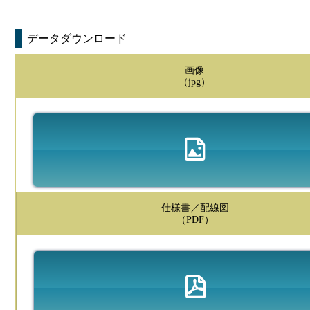
データダウンロード
画像
（jpg）
仕様書／配線図
（PDF）