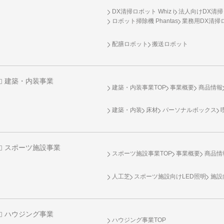
DX清掃ロボット Whiz i
法人向けDX清掃
ロボット掃除機 Phantas
業務用DX清掃ロ
配膳ロボット
搬送ロボット
建築・内装事業
建築・内装事業TOP
事業概要
商品情報
建築・内装
床材
パーソナルボックス
スポーツ施設事業
スポーツ施設事業TOP
事業概要
商品情
人工芝
スポーツ施設向け
LED照明
施設
ハウジング事業
ハウジング事業TOP