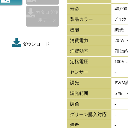
寿命
40,00
カタログ使
製品カラー
ﾌﾞﾗｯｸ
用データ
機能
調光
消費電力
20 W 
ダウンロード
消費効率
70 lm/
定格電圧
100V -
センサー
-
調光
PWM
調光範囲
5 % 
調色
-
グリーン購入対応
-
備考
-