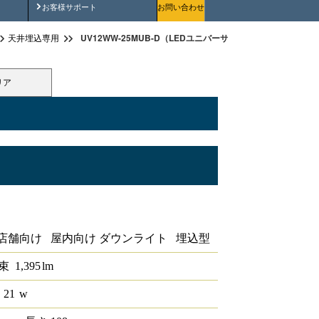
安全にご使用いただくために
お客様サポート
お問い合わせ
UV12WW-25MUB-D（LEDユニバーサルダウンライト埋込穴径φ1
天井埋込専用
リア
ウンライト埋込穴径φ125 1/2配光角
店舗向け 屋内向け ダウンライト 埋込型
束
1,395
lm
 21
w