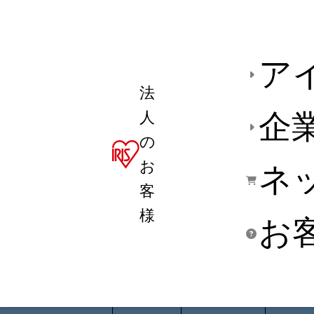
ア
法
人
企
の
お
ネ
客
様
お
商品デ
用途別