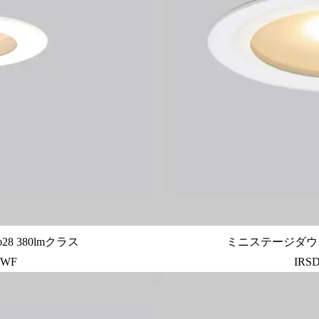
 380lmクラス
ミニステージダウンラ
-WF
IRS