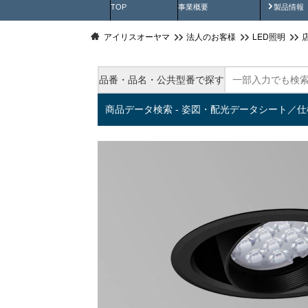
製品動
TOP
事業概要
製品情報
アイリスオーヤマ
法人のお客様
LED照明
品番・品名・公共型番で探す
商品データ検索 - 姿図・配光データシート／