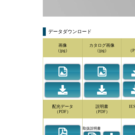
データダウンロード
画像
カタログ画像
（jpg）
（jpg）
（P
配光データ
説明書
I
（PDF）
（PDF）
取扱説明書