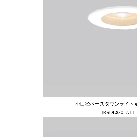
小口径ベースダウンライト φ28
IRSDL8305ALL