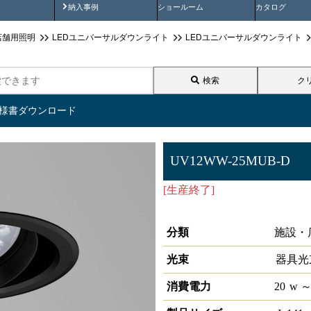
画
納入事例動画
納入事例
ショールーム
カタログ
店舗用照明
LEDユニバーサルダウンライト
LEDユニバーサルダウンライト
検索
ク
仕様書ダウンロード
UV12WW-25MUB-D
[生産終了]
LEDユニバーサルダ
25°3500K 調光対応
分類
施設・
光束
器具光
消費電力
20
w
～