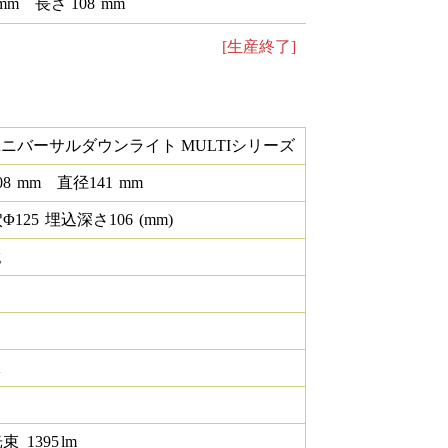
mm
長さ
108
mm
[生産終了]
ユニバーサルダウンライト MULTIシリーズ
08
mm
直径
141
mm
Φ
125
埋込深さ
106
(mm)
g
K
光束
1395
lm