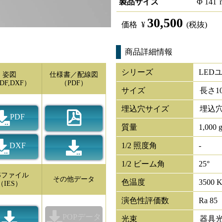
製品サイズ
Φ
141
30,500
価格
¥
(税抜)
商品詳細情報
シリーズ
LED
姿図
仕様書／配線図
DF,DXF）
（PDF）
サイズ
長さ
1
埋込穴サイズ
埋込穴
PDF
質量
1,000 
DXF
1/2 照度角
-
1/2 ビーム角
25°
ESファイル
その他データ
色温度
3500 
（IES）
演色性評価数
Ra 85
POPデータ
光束
器具