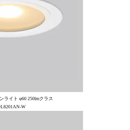
イト φ60 250lmクラス
DL8201AN-W