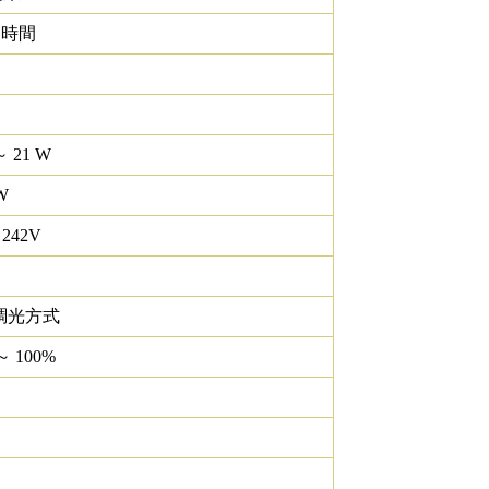
0 時間
～ 21 W
W
 242V
調光方式
～ 100%