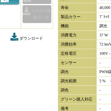
寿命
40,00
カタログ使
製品カラー
ﾌﾞﾗｯｸ
用データ
機能
調光
消費電力
37 W
ダウンロード
消費効率
72 lm/
定格電圧
100V -
センサー
-
調光
PWM
調光範囲
5 % 
調色
-
グリーン購入対応
-
備考
-