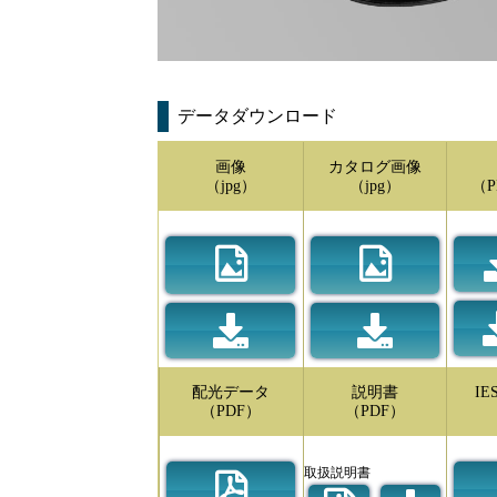
データダウンロード
画像
カタログ画像
（jpg）
（jpg）
（P
配光データ
説明書
I
（PDF）
（PDF）
取扱説明書