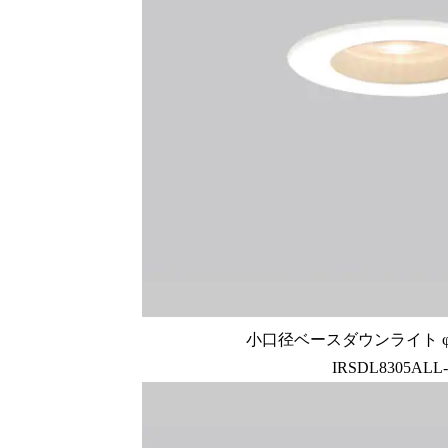
小口径ベースダウンライト φ28
IRSDL8305ALL