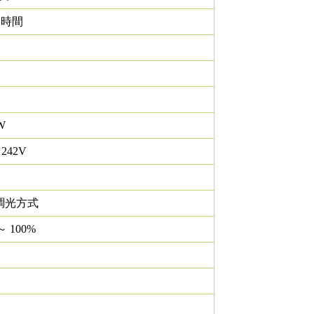
0 時間
W
 242V
調光方式
～ 100%