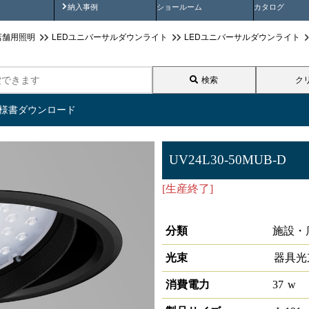
画
納入事例動画
納入事例
ショールーム
カタログ
店舗用照明
LEDユニバーサルダウンライト
LEDユニバーサルダウンライト
検索
ク
仕様書ダウンロード
UV24L30-50MUB-D
[生産終了]
LEDユニバーサルダ
50°3000K 調光対応
分類
施設・
光束
器具光
消費電力
37
w