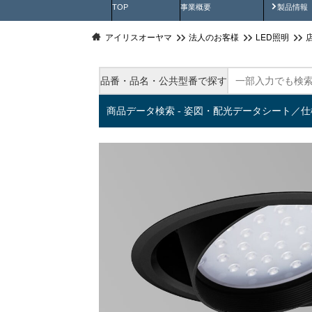
製品動
TOP
事業概要
製品情報
アイリスオーヤマ
法人のお客様
LED照明
品番・品名・公共型番で探す
商品データ検索 - 姿図・配光データシート／