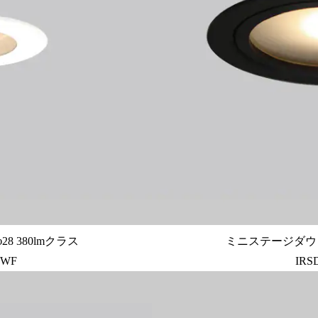
 380lmクラス
ミニステージダウンラ
-WF
IRS