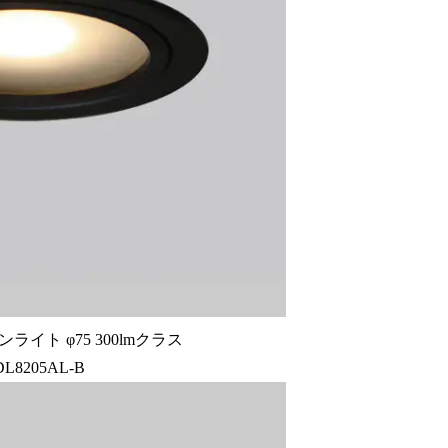
イト φ75 300lmクラス
DL8205AL-B