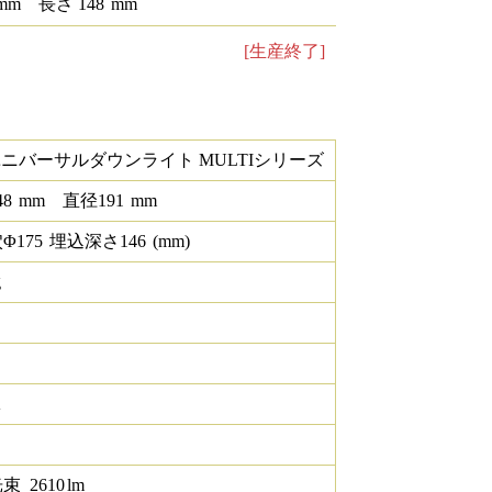
mm
長さ
148
mm
[生産終了]
ユニバーサルダウンライト MULTIシリーズ
48
mm
直径
191
mm
Φ
175
埋込深さ
146
(mm)
g
K
光束
2610
lm