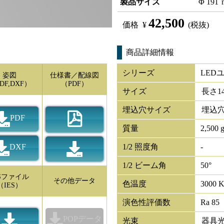
製品サイズ
Φ
191
42,500
価格
¥
(税抜)
商品詳細情報
シリーズ
LED
姿図
仕様書／配線図
DF,DXF）
（PDF）
サイズ
長さ
1
埋込穴サイズ
埋込穴
PDF
質量
2,500 
DXF
1/2 照度角
-
1/2 ビーム角
50°
ESファイル
その他データ
色温度
3000 
（IES）
演色性評価数
Ra 85
POPデータ
光束
器具