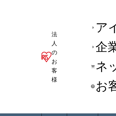
ア
法
人
企
の
お
ネ
客
様
お
商品デ
用途別