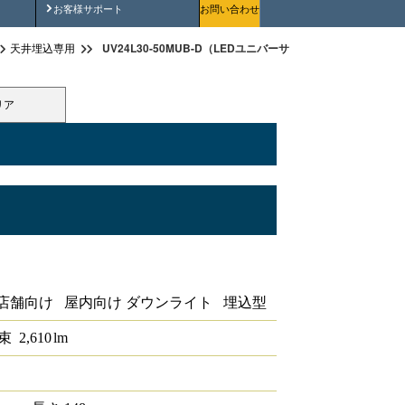
安全にご使用いただくために
お客様サポート
お問い合わせ
UV24L30-50MUB-D（LEDユニバーサルダウンライト埋込穴径φ
天井埋込専用
リア
ウンライト埋込穴径φ175 1/2配光角
店舗向け 屋内向け ダウンライト 埋込型
束
2,610
lm