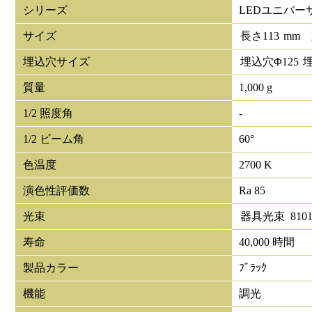
シリーズ
LEDユニバー
サイズ
長さ
113
mm
埋込穴サイズ
埋込穴Φ
125
質量
1,000 g
1/2 照度角
-
1/2 ビーム角
60°
色温度
2700 K
演色性評価数
Ra 85
光束
器具光束
810
寿命
40,000 時間
製品カラー
ﾌﾞﾗｯｸ
機能
調光