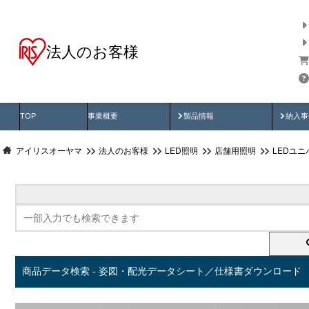
法人のお客様
商品データ検索
用途別から探す
納入
製品動画
納入
TOP
事業概要
製品情報
納入事
アイリスオーヤマ
法人のお客様
LED照明
店舗用照明
LEDユ
商品データ検索 - 姿図・配光データシート／仕様書ダウンロード