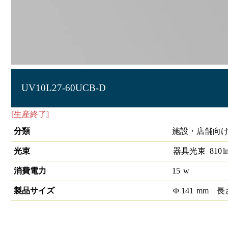
UV10L27-60UCB-D
[生産終了]
LEDユニバーサルダウンライトCOB 埋込穴径φ125 
分類
施設・店舗向け
光束
器具光束
810
l
消費電力
15
w
製品サイズ
Φ
141
mm
長