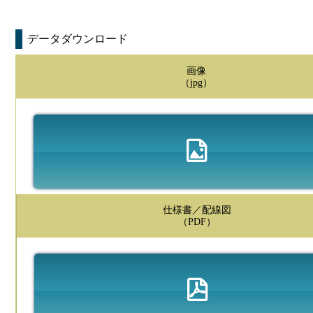
データダウンロード
画像
（jpg）
仕様書／配線図
（PDF）