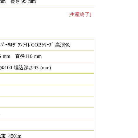
mm
長さ
95
mm
[生産終了]
ﾊﾞｰｻﾙﾀﾞｳﾝﾗｲﾄ COBｼﾘｰｽﾞ 高演色
5
mm
直径
116
mm
Φ
100
埋込深さ
93
(mm)
K
光束
450
lm