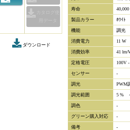
寿命
40,00
カタログ使
製品カラー
ﾎﾜｲﾄ
用データ
機能
調光
消費電力
11 W
ダウンロード
消費効率
41 lm/
定格電圧
100V -
センサー
-
調光
PWM
調光範囲
5 % 
調色
-
グリーン購入対応
-
備考
-