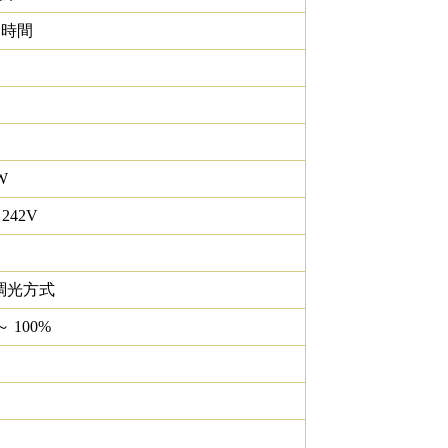
0 時間
W
 242V
調光方式
～ 100%