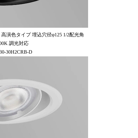
演色タイプ 埋込穴径φ125 1/2配光角
3000K 調光対応
30-30H2CRB-D