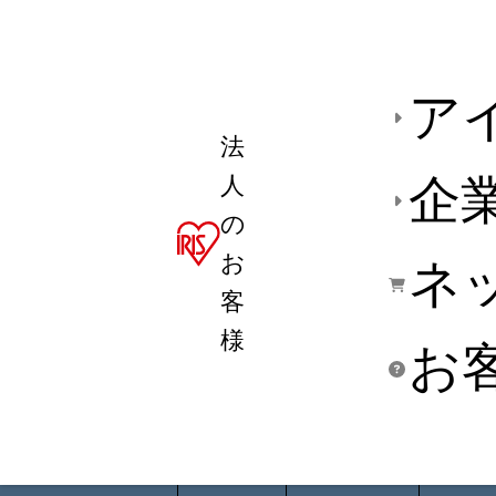
ア
法
人
企
の
お
ネ
客
様
お
商品デ
用途別