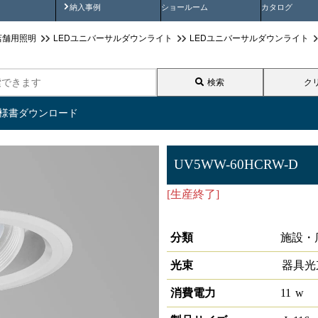
画
納入事例動画
納入事例
ショールーム
カタログ
店舗用照明
LEDユニバーサルダウンライト
LEDユニバーサルダウンライト
検索
ク
仕様書ダウンロード
UV5WW-60HCRW-D
[生産終了]
LEDユニバーサル
1/2配光角60°3500K 調光対応
分類
施設・
光束
器具光
消費電力
11
w