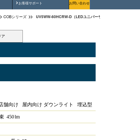
安全にご使用いただくために
お客様サポート
お問い合わせ
UV5WW-60HCRW-D（LEDユニバーサルダウンライト高演色タイ
COBシリーズ
リア
ダウンライト高演色タイプ 埋込穴径φ100
店舗向け 屋内向け ダウンライト 埋込型
束
450
lm