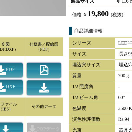
製品サイズ
Φ
116
19,800
価格
¥
(税抜)
商品詳細情報
シリーズ
LEDﾕﾆ
姿図
仕様書／配線図
DF,DXF）
（PDF）
サイズ
長さ
9
埋込穴サイズ
埋込穴
PDF
質量
700 g
DXF
1/2 照度角
-
1/2 ビーム角
60°
ESファイル
その他データ
色温度
3500 
（IES）
演色性評価数
Ra 94
POPデータ
光束
器具