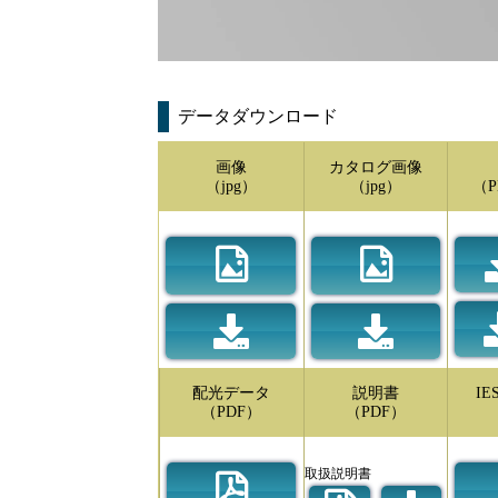
データダウンロード
画像
カタログ画像
（jpg）
（jpg）
（P
配光データ
説明書
I
（PDF）
（PDF）
取扱説明書