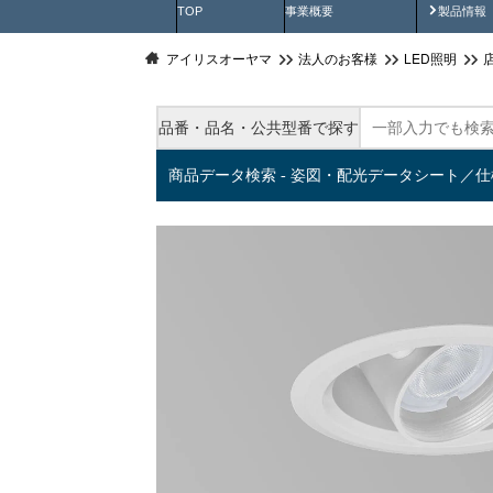
製品動
TOP
事業概要
製品情報
アイリスオーヤマ
法人のお客様
LED照明
品番・品名・公共型番で探す
商品データ検索 - 姿図・配光データシート／