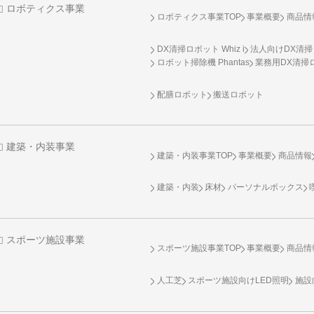
ロボティクス事業
ロボティクス事業TOP
事業概要
商品情
DX清掃ロボット Whiz i
法人向けDX清掃
ロボット掃除機 Phantas
業務用DX清掃ロ
配膳ロボット
搬送ロボット
建築・内装事業
建築・内装事業TOP
事業概要
商品情報
建築・内装
床材
パーソナルボックス
スポーツ施設事業
スポーツ施設事業TOP
事業概要
商品情
人工芝
スポーツ施設向け
LED照明
施設