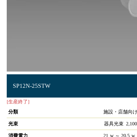
SP12N-25STW
[生産終了]
S-triaスポットライトSP12 25°5000K 調光非対応
分類
施設・店舗向け 
光束
器具光束
2,100
消費電力
21
w
～ 20.5
w