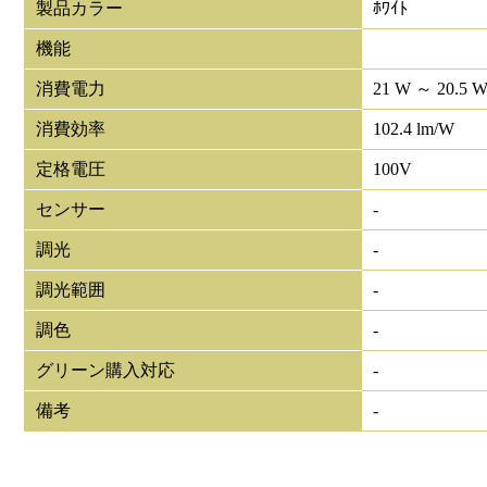
製品カラー
ﾎﾜｲﾄ
機能
消費電力
21 W ～ 20.5 
消費効率
102.4 lm/W
定格電圧
100V
センサー
-
調光
-
調光範囲
-
調色
-
グリーン購入対応
-
備考
-