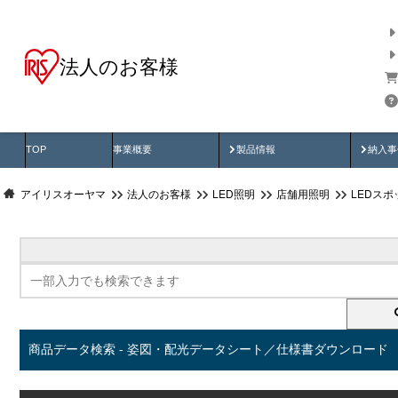
法人のお客様
商品データ検索
用途別から探す
納入
製品動画
納入
TOP
事業概要
製品情報
納入事
アイリスオーヤマ
法人のお客様
LED照明
店舗用照明
LEDス
商品データ検索 - 姿図・配光データシート／仕様書ダウンロード