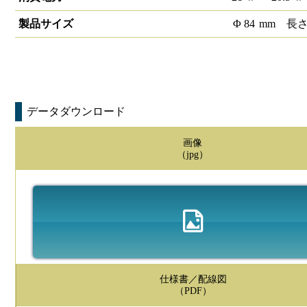
製品サイズ
Φ
84
mm
長
データダウンロード
画像
（jpg）
仕様書／配線図
（PDF）