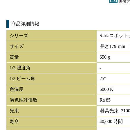
画像フ
商品詳細情報
シリーズ
S-triaスポッ
サイズ
長さ
179
mm
質量
650 g
1/2 照度角
-
1/2 ビーム角
25°
色温度
5000 K
演色性評価数
Ra 85
光束
器具光束
210
寿命
40,000 時間