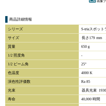
画像フ
商品詳細情報
シリーズ
S-triaスポッ
サイズ
長さ
179
mm
質量
650 g
1/2 照度角
-
1/2 ビーム角
25°
色温度
4000 K
演色性評価数
Ra 85
光束
器具光束
193
寿命
40,000 時間