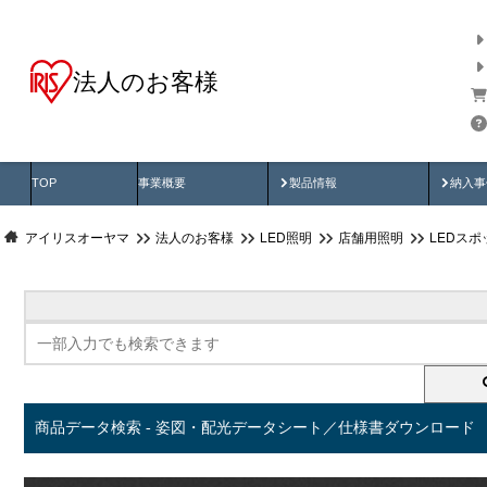
法人のお客様
商品データ検索
用途別から探す
納入
製品動画
納入
TOP
事業概要
製品情報
納入事
アイリスオーヤマ
法人のお客様
LED照明
店舗用照明
LEDス
商品データ検索 - 姿図・配光データシート／仕様書ダウンロード