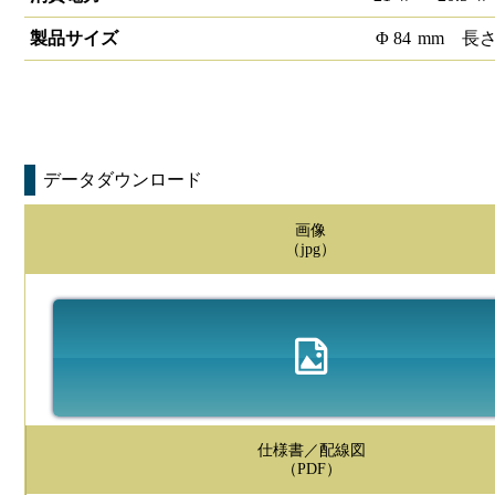
製品サイズ
Φ
84
mm
長
データダウンロード
画像
（jpg）
仕様書／配線図
（PDF）