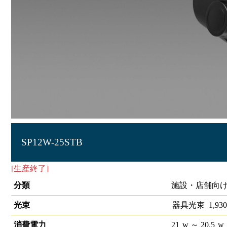
SP12W-25STB
[生産終了]
S-triaスポットライトSP12 25°4000K 調光非対応
分類
施設・店舗向け 
光束
器具光束
1,930
消費電力
21
w
～ 20.5
w