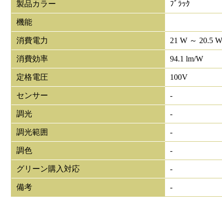
製品カラー
ﾌﾞﾗｯｸ
機能
消費電力
21 W ～ 20.5 
消費効率
94.1 lm/W
定格電圧
100V
センサー
-
調光
-
調光範囲
-
調色
-
グリーン購入対応
-
備考
-