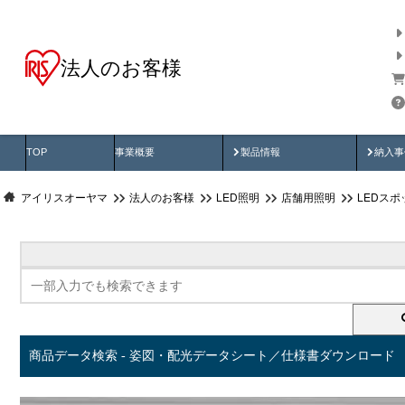
法人のお客様
商品データ検索
用途別から探す
納入
製品動画
納入
TOP
事業概要
製品情報
納入事
アイリスオーヤマ
法人のお客様
LED照明
店舗用照明
LEDス
商品データ検索 - 姿図・配光データシート／仕様書ダウンロード