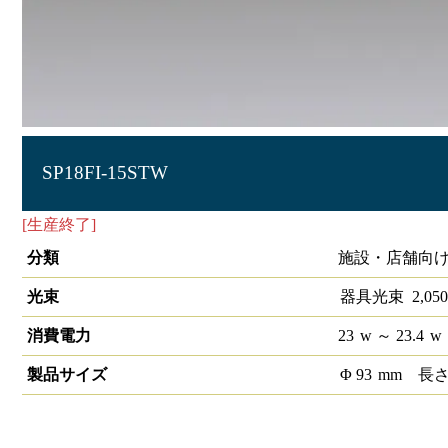
SP18FI-15STW
[生産終了]
S-triaスポットライト生鮮売場用タイプ SP18 1/2配
分類
施設・店舗向け 
光束
器具光束
2,050
消費電力
23
w
～ 23.4
w
製品サイズ
Φ
93
mm
長