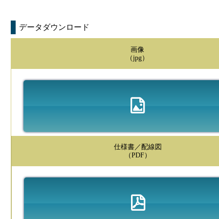
データダウンロード
画像
（jpg）
仕様書／配線図
（PDF）