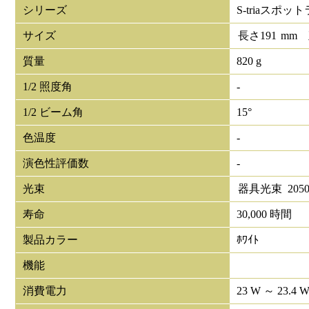
シリーズ
S-triaスポッ
サイズ
長さ
191
mm
質量
820 g
1/2 照度角
-
1/2 ビーム角
15°
色温度
-
演色性評価数
-
光束
器具光束
205
寿命
30,000 時間
製品カラー
ﾎﾜｲﾄ
機能
消費電力
23 W ～ 23.4 