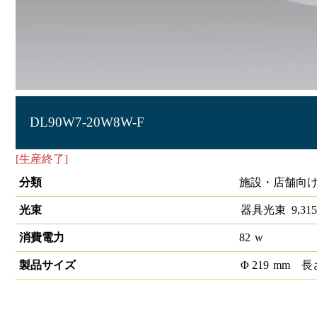
DL90W7-20W8W-F
[生産終了]
LEDダウンライト 大光量タイプ 埋込穴径φ200
分類
施設・店舗向け
光束
器具光束
9,315
消費電力
82
w
製品サイズ
Φ
219
mm
長