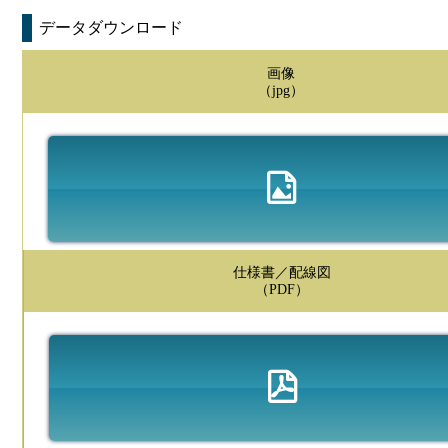
データダウンロード
画像
（jpg）
仕様書／配線図
（PDF）