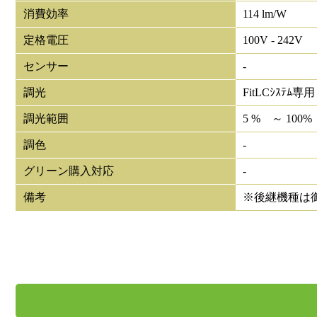
消費効率
114 lm/W
定格電圧
100V - 242V
センサー
-
調光
FitLCｼｽﾃﾑ専用
調光範囲
5 % ～ 100%
調色
-
グリーン購入対応
-
備考
※後継機種は