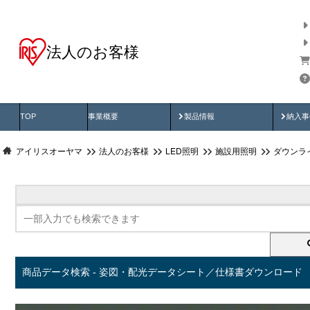
法人のお客様
商品データ検索
用途別から探す
納入
製品動画
納入
TOP
事業概要
製品情報
納入事
アイリスオーヤマ
法人のお客様
LED照明
施設用照明
ダウンラ
商品データ検索 - 姿図・配光データシート／仕様書ダウンロード