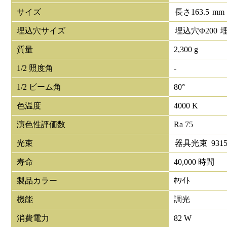
サイズ
長さ
163.5
mm
埋込穴サイズ
埋込穴Φ
200
質量
2,300 g
1/2 照度角
-
1/2 ビーム角
80°
色温度
4000 K
演色性評価数
Ra 75
光束
器具光束
931
寿命
40,000 時間
製品カラー
ﾎﾜｲﾄ
機能
調光
消費電力
82 W