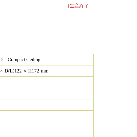
[生産終了]
 Compact Ceiling
×
D(L)
122
×
H
172
mm