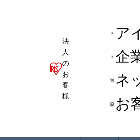
ア
法
人
企
の
お
ネ
客
様
お
商品デ
用途別