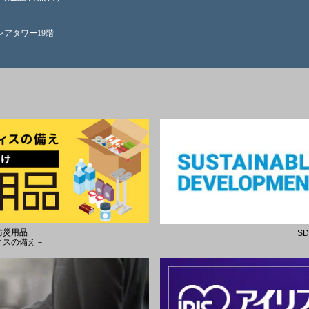
クレアタワー19階
防災用品
S
ィスの備え－