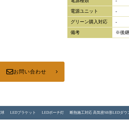
電源種類
-
電源ユニット
-
グリーン購入対応
-
備考
※後
お問い合わせ
電球
LEDブラケット
LEDポーチ灯
断熱施工対応 高気密SB形LEDダ