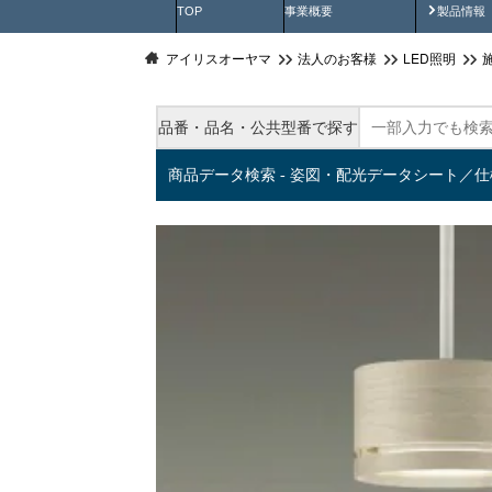
製品動
TOP
事業概要
製品情報
アイリスオーヤマ
法人のお客様
LED照明
品番・品名・公共型番で探す
商品データ検索 - 姿図・配光データシート／