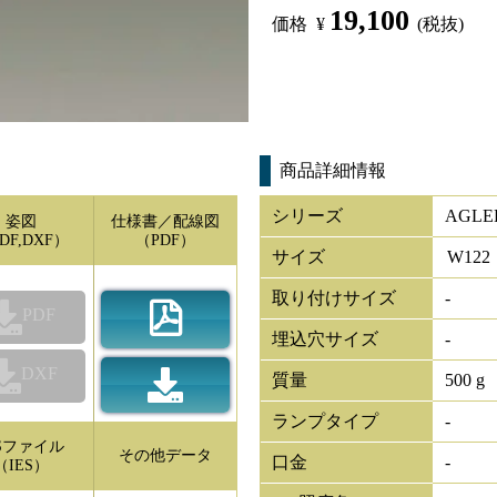
19,100
価格
¥
(税抜)
商品詳細情報
シリーズ
AGLED
姿図
仕様書／配線図
DF,DXF）
（PDF）
サイズ
W
122
取り付けサイズ
-
PDF
埋込穴サイズ
-
DXF
質量
500 g
ランプタイプ
-
ESファイル
その他データ
口金
-
（IES）