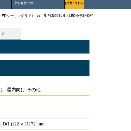
安全にご使用いただくために
お客様サポート
お問い合わせ
R-PLD001LN（LED小形ｼｰﾘﾝｸﾞ）
LEDシーリングライト
リア
け 屋内向け その他
×
D(L)
122
×
H
172
mm