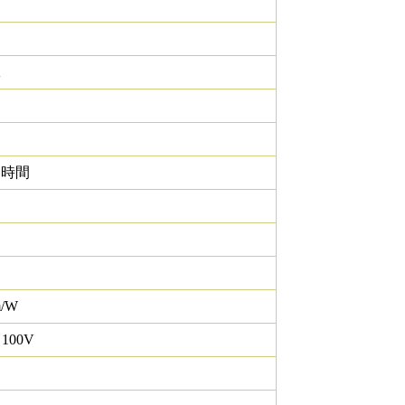
K
0 時間
m/W
 100V