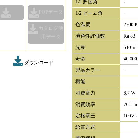
1/2 照度角
-
POPデータ
1/2 ビーム角
-
色温度
2700 
カタログ使
演色性評価数
Ra 83
用データ
光束
510
lm
寿命
40,00
ダウンロード
製品カラー
-
機能
消費電力
6.7 W
消費効率
76.1 l
定格電圧
100V -
給電方式
-