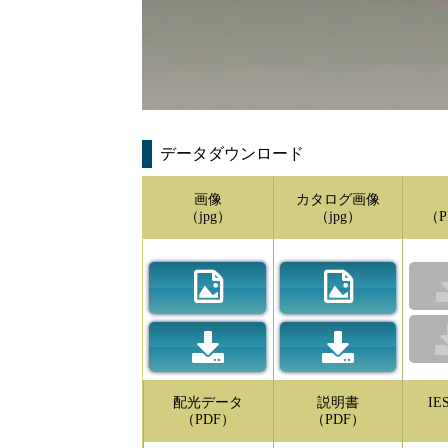
データダウンロード
画像
カタログ画像
（jpg）
（jpg）
（P
配光データ
説明書
I
（PDF）
（PDF）