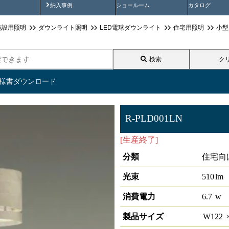
画
納入事例動画
納入事例
ショールーム
カタログ
施設用照明
ダウンライト照明
LED電球ダウンライト
住宅用照明
小型
検索
ク
仕様書ダウンロード
R-PLD001LN
[生産終了]
LED小形ｼｰﾘﾝｸﾞ
分類
住宅向
光束
510
lm
消費電力
6.7
w
製品サイズ
W
122