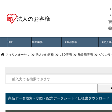
法人のお客様
商品データ検索
用途別から探す
納入
製品動画
納入
TOP
事業概要
製品情報
納入事
アイリスオーヤマ
法人のお客様
LED照明
施設用照明
ダウンラ
商品データ検索 - 姿図・配光データシート／仕様書ダウンロード