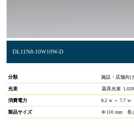
DL11N8-10W10W-D
LEDダウンライト 大光量タイプ 埋込穴径φ100
分類
施設・店舗向け
光束
器具光束
1,029
消費電力
8.2
w
～ 7.7
w
製品サイズ
Φ
110
mm
長