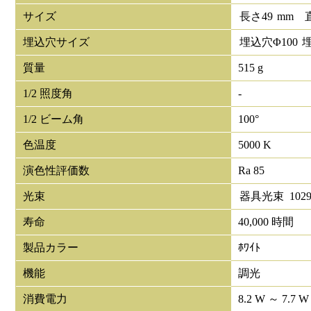
サイズ
長さ
49
mm
埋込穴サイズ
埋込穴Φ
100
質量
515 g
1/2 照度角
-
1/2 ビーム角
100°
色温度
5000 K
演色性評価数
Ra 85
光束
器具光束
102
寿命
40,000 時間
製品カラー
ﾎﾜｲﾄ
機能
調光
消費電力
8.2 W ～ 7.7 W