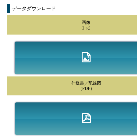
データダウンロード
画像
（jpg）
仕様書／配線図
（PDF）