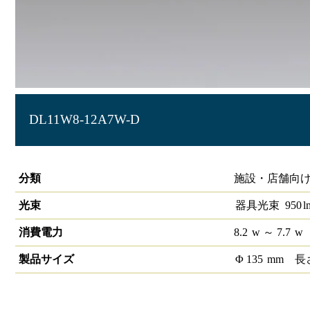
DL11W8-12A7W-D
LEDダウンライト 大光量タイプ 埋込穴径φ125
分類
施設・店舗向け
光束
器具光束
950
l
消費電力
8.2
w
～ 7.7
w
製品サイズ
Φ
135
mm
長