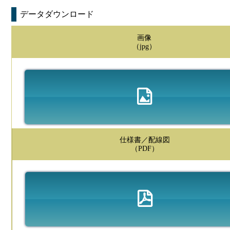
データダウンロード
画像
（jpg）
仕様書／配線図
（PDF）