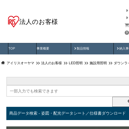
法人のお客様
商品データ検索
用途別から探す
納入
製品動画
納入
TOP
事業概要
製品情報
納入事
アイリスオーヤマ
法人のお客様
LED照明
施設用照明
ダウンラ
商品データ検索 - 姿図・配光データシート／仕様書ダウンロード