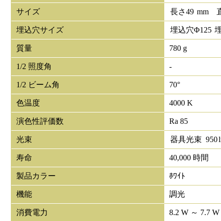
サイズ
長さ
49
mm
埋込穴サイズ
埋込穴Φ
125
質量
780 g
1/2 照度角
-
1/2 ビーム角
70°
色温度
4000 K
演色性評価数
Ra 85
光束
器具光束
950
寿命
40,000 時間
製品カラー
ﾎﾜｲﾄ
機能
調光
消費電力
8.2 W ～ 7.7 W