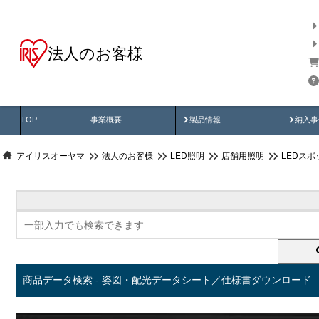
法人のお客様
商品データ検索
用途別から探す
納入
製品動画
納入
TOP
事業概要
製品情報
納入事
アイリスオーヤマ
法人のお客様
LED照明
店舗用照明
LEDス
商品データ検索 - 姿図・配光データシート／仕様書ダウンロード