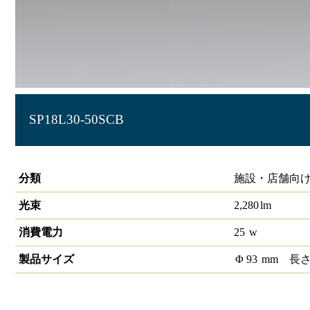
SP18L30-50SCB
S-triaCOBスポットライト SP18 50°3000K 調光非対応
分類
施設・店舗向け 
光束
2,280
lm
消費電力
25
w
製品サイズ
Φ
93
mm
長