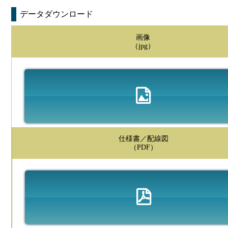
データダウンロード
画像
（jpg）
仕様書／配線図
（PDF）