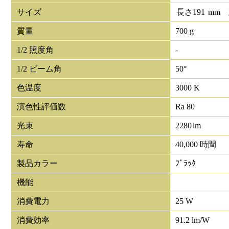
サイズ
長さ
191
mm
質量
700 g
1/2 照度角
-
1/2 ビーム角
50°
色温度
3000 K
演色性評価数
Ra 80
光束
2280
lm
寿命
40,000 時間
製品カラー
ﾌﾞﾗｯｸ
機能
消費電力
25 W
消費効率
91.2 lm/W