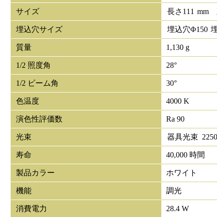
サイズ
長さ
111
mm
埋込穴サイズ
埋込穴Φ
150
質量
1,130 g
1/2 照度角
28°
1/2 ビーム角
30°
色温度
4000 K
演色性評価数
Ra 90
光束
器具光束
225
寿命
40,000 時間
製品カラー
ホワイト
機能
調光
消費電力
28.4 W