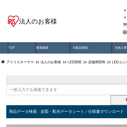
法人のお客様
商品データ検索
用途別から探す
納入
製品動画
納入
TOP
事業概要
製品情報
納入事
アイリスオーヤマ
法人のお客様
LED照明
店舗用照明
LEDユ
商品データ検索 - 姿図・配光データシート／仕様書ダウンロード