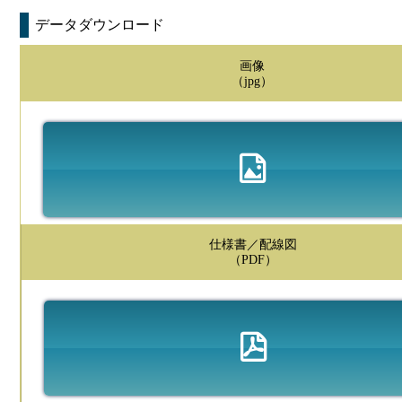
データダウンロード
画像
（jpg）
仕様書／配線図
（PDF）