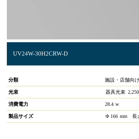
UV24W-30H2CRW-D
LEDユニバーサルダウンライト高演色タイプ 埋込穴径φ150 1/2
分類
施設・店舗向け
光束
器具光束
2,250
消費電力
28.4
w
製品サイズ
Φ
166
mm
長