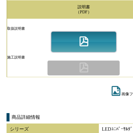
説明書
（PDF）
取扱説明書
施工説明書
画像フ
商品詳細情報
シリーズ
LEDﾕﾆﾊﾞｰｻﾙﾀ