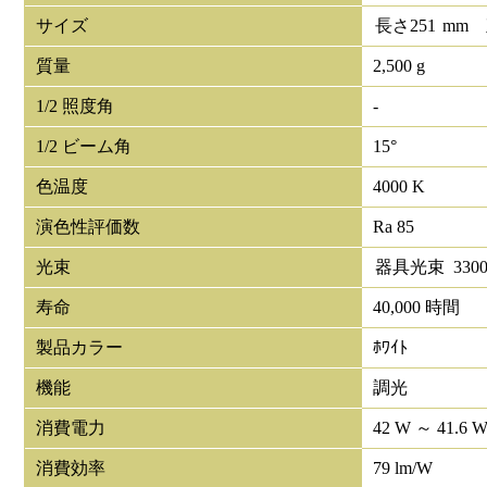
サイズ
長さ
251
mm
質量
2,500 g
1/2 照度角
-
1/2 ビーム角
15°
色温度
4000 K
演色性評価数
Ra 85
光束
器具光束
330
寿命
40,000 時間
製品カラー
ﾎﾜｲﾄ
機能
調光
消費電力
42 W ～ 41.6 
消費効率
79 lm/W