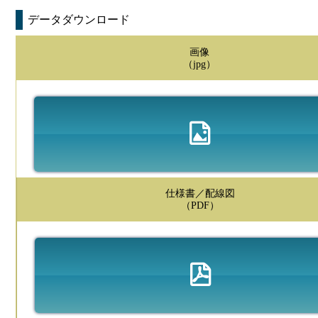
データダウンロード
画像
（jpg）
仕様書／配線図
（PDF）