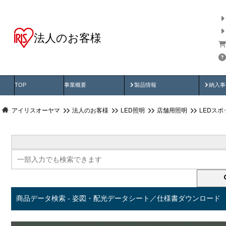
法人のお客様
商品データ検索
用途別から探す
納入
製品動画
納入
TOP
事業概要
製品情報
納入事
アイリスオーヤマ
法人のお客様
LED照明
店舗用照明
LEDス
商品データ検索 - 姿図・配光データシート／仕様書ダウンロード