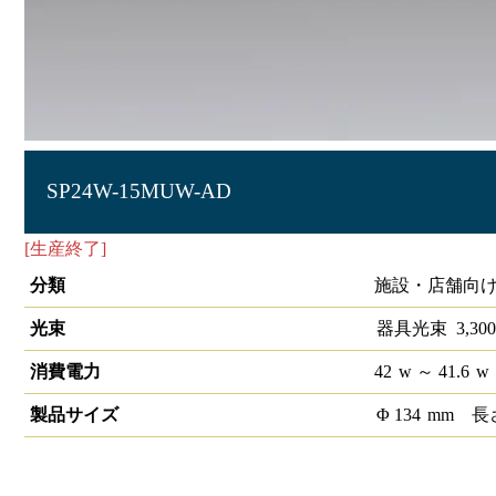
SP24W-15MUW-AD
[生産終了]
LEDスポットライト MULTIシリーズ 調光器付
分類
施設・店舗向け 
光束
器具光束
3,300
消費電力
42
w
～ 41.6
w
製品サイズ
Φ
134
mm
長