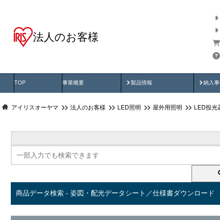
法人のお客様
商品データ検索
用途別から探す
納入
製品動画
納入
TOP
事業概要
製品情報
納入事
アイリスオーヤマ
法人のお客様
LED照明
屋外用照明
LED投
商品データ検索 - 姿図・配光データシート／仕様書ダウンロード