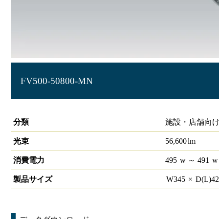
FV500-50800-MN
スタジアム照明 FieldVision 60,000lm 5000K Ra80 1/2ビーム角
分類
施設・店舗向け
光束
56,600
lm
消費電力
495
w
～ 491
w
製品サイズ
W
345
×
D(L)
4