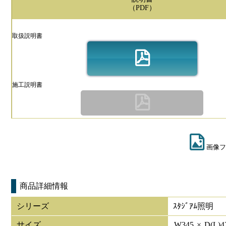
（PDF）
取扱説明書
施工説明書
画像フ
商品詳細情報
シリーズ
ｽﾀｼﾞｱﾑ照明
サイズ
W
345
×
D(L)
4