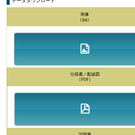
データダウンロード
画像
（jpg）
仕様書／配線図
（PDF）
説明書