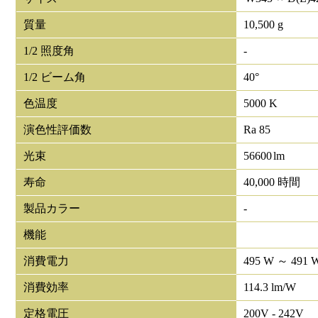
質量
10,500 g
1/2 照度角
-
1/2 ビーム角
40°
色温度
5000 K
演色性評価数
Ra 85
光束
56600
lm
寿命
40,000 時間
製品カラー
-
機能
消費電力
495 W ～ 491 
消費効率
114.3 lm/W
定格電圧
200V - 242V