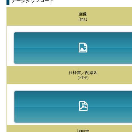
データダウンロード
画像
（jpg）
仕様書／配線図
（PDF）
説明書