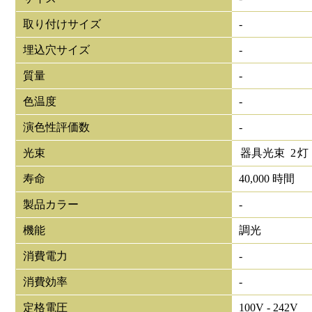
取り付けサイズ
-
埋込穴サイズ
-
質量
-
色温度
-
演色性評価数
-
光束
器具光束
2
灯
寿命
40,000 時間
製品カラー
-
機能
調光
消費電力
-
消費効率
-
定格電圧
100V - 242V