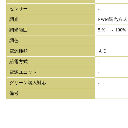
センサー
-
調光
PWM調光方式
調光範囲
5 % ～ 100%
調色
-
電源種類
ＡＣ
給電方式
-
電源ユニット
-
グリーン購入対応
-
備考
-