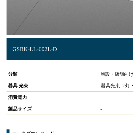
GSRK-LL-602L-D
グリッドシステム天井用照明 ソケットL型 2灯□600 PWM
分類
施設・店舗向け
器具 光束
器具光束
2
灯
消費電力
-
製品サイズ
-