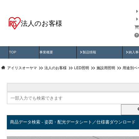
法人のお客様
商品データ検索
用途別から探す
納入
製品動画
納入
TOP
事業概要
製品情報
納入事
アイリスオーヤマ
法人のお客様
LED照明
施設用照明
用途別ベ
商品データ検索 - 姿図・配光データシート／仕様書ダウンロード