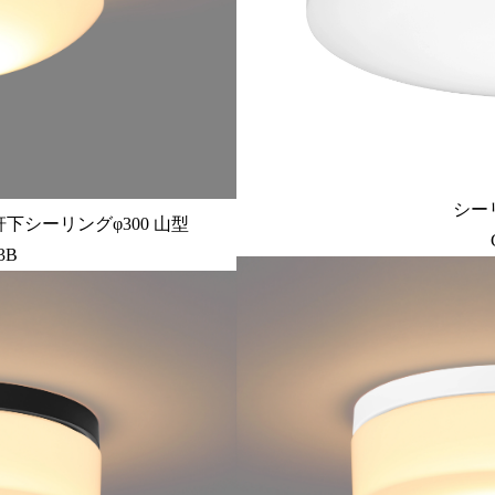
シー
下シーリングφ300 山型
3B