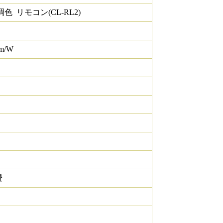
色 リモコン(CL-RL2)
lm/W
畳