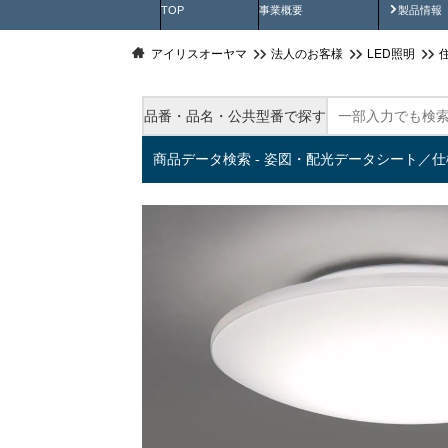
製品動
TOP
事業概要
製品情報
アイリスオーヤマ
法人のお客様
LED照明
品番・品名・公共型番で探す
商品データ検索 - 姿図・配光データシート／