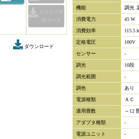
機能
調光 調
カタログ使
消費電力
45 W
用データ
消費効率
115.5 
定格電圧
100V
ダウンロード
センサー
-
調光
10段
調光範囲
-
調色
あり
電源種類
ＡＣ
適用畳数
～12 
アダプタ種類
-
電源ユニット
-