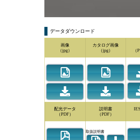
データダウンロード
画像
カタログ画像
（jpg）
（jpg）
（P
配光データ
説明書
I
（PDF）
（PDF）
取扱説明書