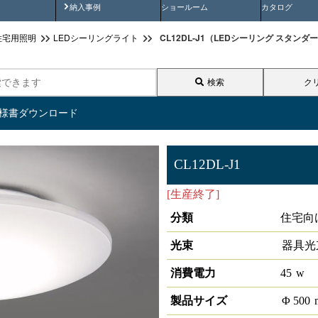
画
納入事例動画
納入事例
ショールーム
カタログ
CL12DL-J1（LEDシーリング スタンダー
住宅用照明
LEDシーリングライト
検索
ク
仕様書ダウンロード
CL12DL-J1
[生産終了]
LEDシーリング ス
分類
住宅向
光束
器具光
消費電力
45
w
製品サイズ
Φ
500