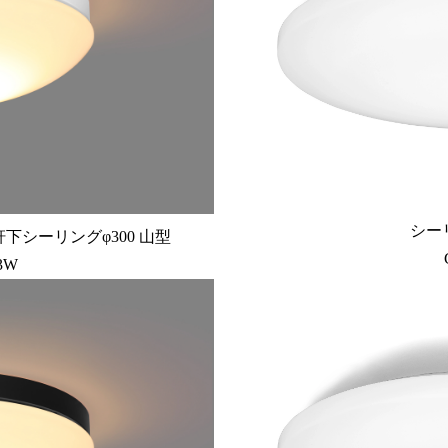
シー
下シーリングφ300 山型
3W