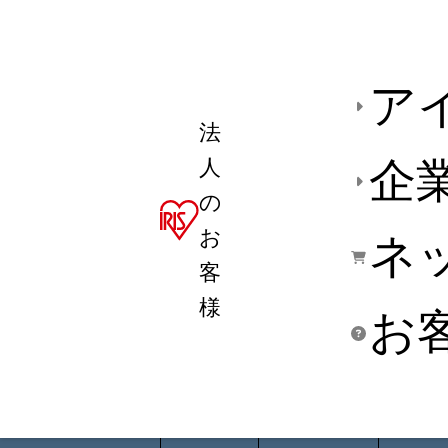
ア
法
人
企
の
お
ネ
客
様
お
商品デ
用途別