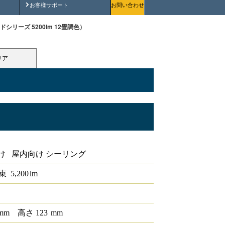
安全にご使用いただくために
お客様サポート
お問い合わせ
ドシリーズ 5200lm 12畳調色）
リア
タンダードシリーズ 5200lm 12畳調色
け 屋内向け シーリング
束
5,200
lm
mm
高さ
123
mm