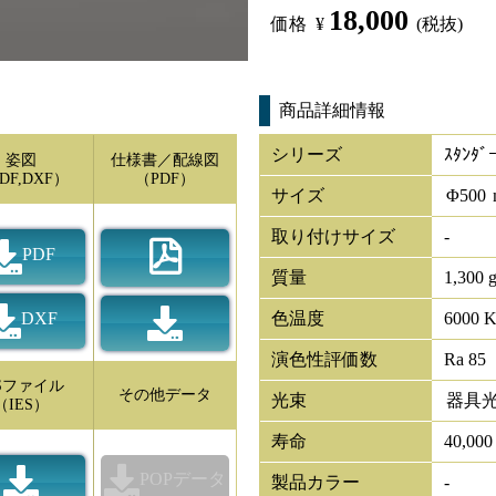
18,000
価格
¥
(税抜)
商品詳細情報
シリーズ
ｽﾀﾝﾀﾞ
姿図
仕様書／配線図
DF,DXF）
（PDF）
サイズ
Φ
500
取り付けサイズ
-
PDF
質量
1,300 
DXF
色温度
6000 
演色性評価数
Ra 85
ESファイル
その他データ
光束
器具
（IES）
寿命
40,00
POPデータ
製品カラー
-