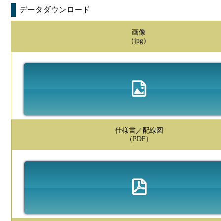
データダウンロード
画像
（jpg）
仕様書／配線図
（PDF）