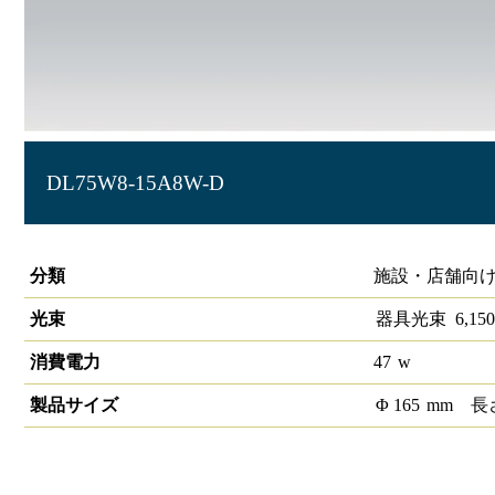
DL75W8-15A8W-D
LEDダウンライト 大光量タイプ 埋込穴径φ150 調光タイプ
分類
施設・店舗向け
光束
器具光束
6,150
消費電力
47
w
製品サイズ
Φ
165
mm
長