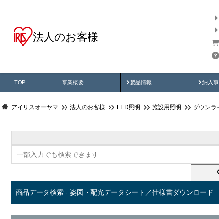
法人のお客様
商品データ検索
用途別から探す
納入
製品動画
納入
TOP
事業概要
製品情報
納入事
アイリスオーヤマ
法人のお客様
LED照明
施設用照明
ダウンラ
商品データ検索 - 姿図・配光データシート／仕様書ダウンロード