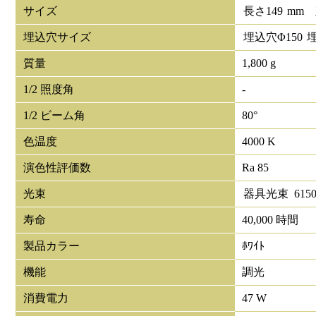
サイズ
長さ
149
mm
埋込穴サイズ
埋込穴Φ
150
質量
1,800 g
1/2 照度角
-
1/2 ビーム角
80°
色温度
4000 K
演色性評価数
Ra 85
光束
器具光束
615
寿命
40,000 時間
製品カラー
ﾎﾜｲﾄ
機能
調光
消費電力
47 W