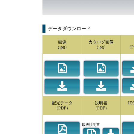
データダウンロード
画像
カタログ画像
（jpg）
（jpg）
（P
配光データ
説明書
I
（PDF）
（PDF）
取扱説明書