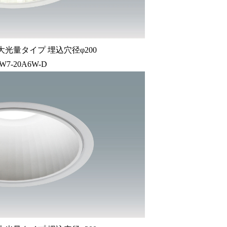
大光量タイプ 埋込穴径φ200
W7-20A6W-D