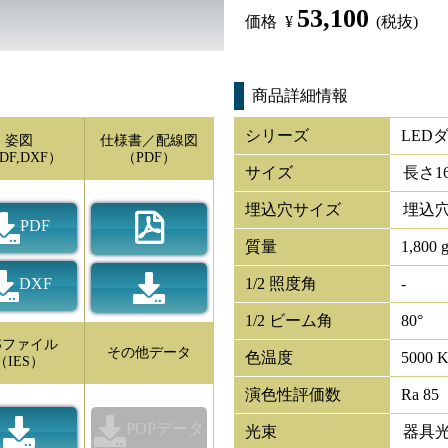
53,100
価格
¥
(税抜)
商品詳細情報
シリーズ
LED
姿図
仕様書／配線図
DF,DXF）
（PDF）
サイズ
長さ
1
埋込穴サイズ
埋込穴
PDF
質量
1,800 
DXF
1/2 照度角
-
1/2 ビーム角
80°
ESファイル
その他データ
色温度
5000 
（IES）
演色性評価数
Ra 85
POPデータ
光束
器具