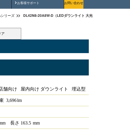
安全にご使用いただくために
お客様サポート
お問い合わせ
DL42N8-20A8W-D（LEDダウンライト 大光量タイプ 埋込穴径φ20
Aシリーズ
リア
 埋込穴径φ200
店舗向け 屋内向け ダウンライト 埋込型
束
3,696
lm
mm
長さ
163.5
mm