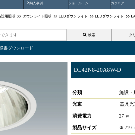
画
納入事例動画
納入事例
ショールーム
カタログ
施設用照明
ダウンライト照明
LEDダウンライト
LEDダウンライト
L
検索
ク
仕様書ダウンロード
DL42N8-20A8W-D
LEDダウンライト 大光量タイプ
分類
施設・
光束
器具光
消費電力
27
w
製品サイズ
Φ
219