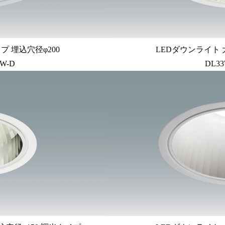
プ 埋込穴径φ200
LEDダウンライト 
W-D
DL33