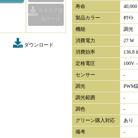
寿命
40,00
カタログ使
製品カラー
ﾎﾜｲﾄ
用データ
機能
調光
消費電力
27 W
ダウンロード
消費効率
136.8 
定格電圧
100V -
センサー
-
調光
PWM
調光範囲
-
調色
-
グリーン購入対応
あり
備考
-