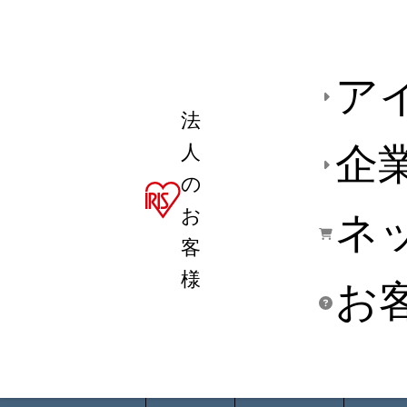
ア
法
人
企
の
お
ネ
客
様
お
商品デ
用途別