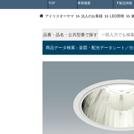
製品動
TOP
事業概要
製品情報
アイリスオーヤマ
法人のお客様
LED照明
品番・品名・公共型番で探す
商品データ検索 - 姿図・配光データシート／