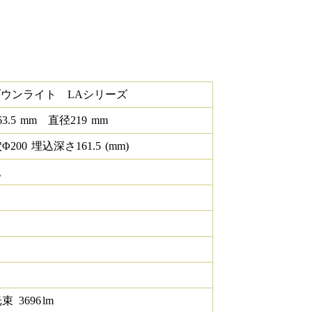
ダウンライト LAシリーズ
63.5
mm
直径
219
mm
Φ
200
埋込深さ
161.5
(mm)
g
K
光束
3696
lm