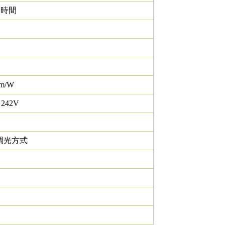
0 時間
lm/W
 242V
調光方式