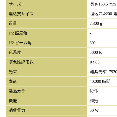
サイズ
長さ
163.5
mm
埋込穴サイズ
埋込穴Φ
200
質量
2,300 g
1/2 照度角
-
1/2 ビーム角
80°
色温度
5000 K
演色性評価数
Ra 83
光束
器具光束
792
寿命
40,000 時間
製品カラー
ﾎﾜｲﾄ
機能
調光
消費電力
60 W