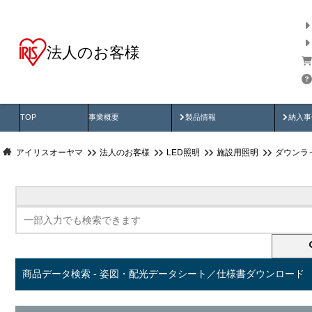
法人のお客様
商品データ検索
用途別から探す
納入
製品動画
納入
TOP
事業概要
製品情報
納入事
アイリスオーヤマ
法人のお客様
LED照明
施設用照明
ダウンラ
商品データ検索 - 姿図・配光データシート／仕様書ダウンロード