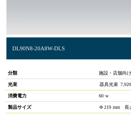
DL90N8-20A8W-DLS
LEDダウンライト 大光量タイプ 埋込穴径φ200
分類
施設・店舗向け
光束
器具光束
7,920
消費電力
60
w
製品サイズ
Φ
219
mm
長