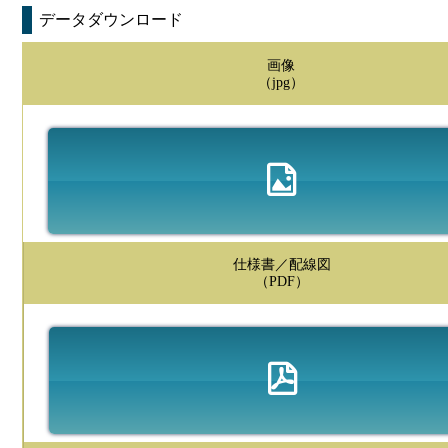
データダウンロード
画像
（jpg）
仕様書／配線図
（PDF）