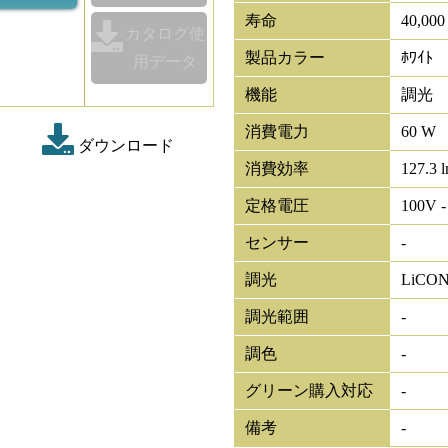
寿命
40,00
カタログ使
製品カラー
ﾎﾜｲﾄ
用データ
機能
調光
消費電力
60 W
ダウンロード
消費効率
127.3 
定格電圧
100V -
センサー
-
調光
LiCO
調光範囲
-
調色
-
グリーン購入対応
-
備考
-