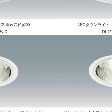
プ 埋込穴径φ200
LEDダウンライト 
W-D
DL75