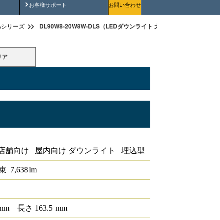
安全にご使用いただくために
お客様サポート
お問い合わせ
DL90W8-20W8W-DLS（LEDダウンライト 大光量タイプ 埋込穴径φ
Aシリーズ
リア
 埋込穴径φ200
店舗向け 屋内向け ダウンライト 埋込型
束
7,638
lm
mm
長さ
163.5
mm