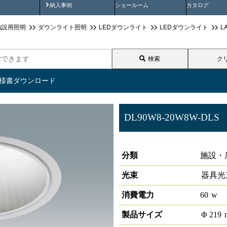
画
納入事例動画
納入事例
ショールーム
カタログ
施設用照明
ダウンライト照明
LEDダウンライト
LEDダウンライト
L
検索
ク
仕様書ダウンロード
DL90W8-20W8W-DLS
LEDダウンライト 大光量タイプ
分類
施設・
光束
器具光
消費電力
60
w
製品サイズ
Φ
219