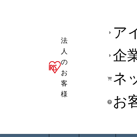
ア
法
人
企
の
お
ネ
客
様
お
商品デ
用途別