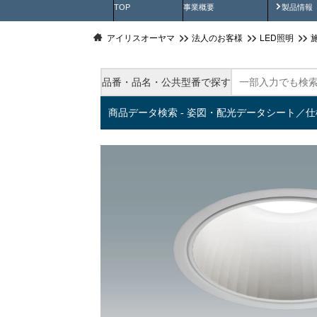
製品動
TOP
事業概要
製品情報
アイリスオーヤマ
法人のお客様
LED照明
品番・品名・公共型番で探す
商品データ検索 - 姿図・配光データシート／