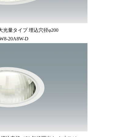
大光量タイプ 埋込穴径φ200
W8-20A8W-D