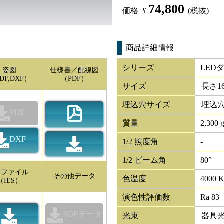
74,800
価格
¥
(税抜)
商品詳細情報
シリーズ
LED
姿図
仕様書／配線図
DF,DXF）
（PDF）
サイズ
長さ
1
埋込穴サイズ
埋込穴
PDF
質量
2,300 
DXF
1/2 照度角
-
1/2 ビーム角
80°
ESファイル
その他データ
色温度
4000 
（IES）
演色性評価数
Ra 83
POPデータ
光束
器具