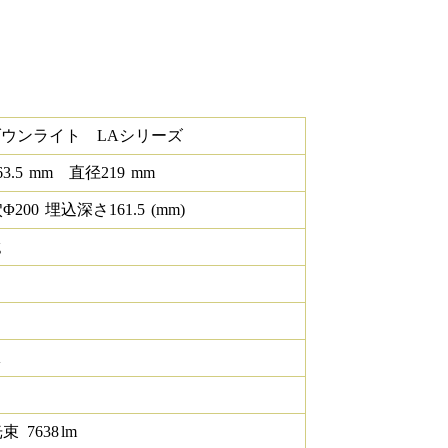
ダウンライト LAシリーズ
63.5
mm
直径
219
mm
Φ
200
埋込深さ
161.5
(mm)
g
K
光束
7638
lm