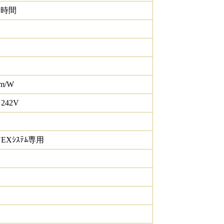
0 時間
lm/W
 242V
NEXｼｽﾃﾑ専用