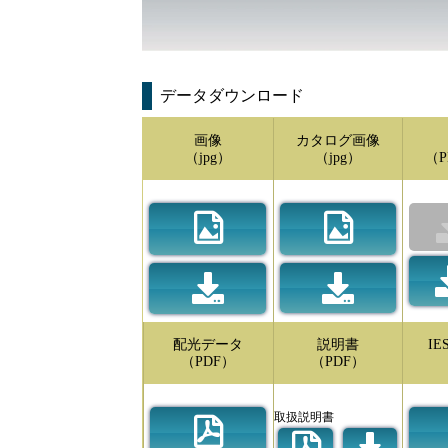
データダウンロード
画像
カタログ画像
（jpg）
（jpg）
（P
配光データ
説明書
I
（PDF）
（PDF）
取扱説明書