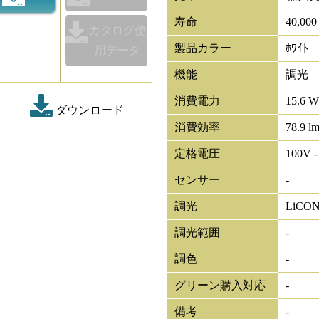
寿命
40,00
カタログ使
製品カラー
ﾎﾜｲﾄ
用データ
機能
調光
消費電力
15.6 W
ダウンロード
消費効率
78.9 l
定格電圧
100V -
センサー
-
調光
LiCO
調光範囲
-
調色
-
グリーン購入対応
-
備考
-