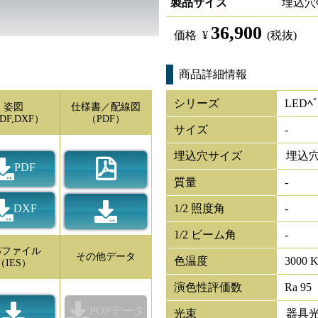
製品サイズ
埋込穴
36,900
価格
¥
(税抜)
商品詳細情報
シリーズ
LEDﾍﾞ
姿図
仕様書／配線図
DF,DXF）
（PDF）
サイズ
-
埋込穴サイズ
埋込穴
PDF
質量
-
DXF
1/2 照度角
-
1/2 ビーム角
-
ESファイル
その他データ
色温度
3000 
（IES）
演色性評価数
Ra 95
POPデータ
光束
器具