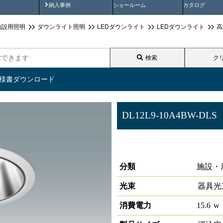
画
納入事例動画
納入事例
ショールーム
カタログ
施設用照明
ダウンライト照明
LEDダウンライト
LEDダウンライト
高
検索
ク
仕様書ダウンロード
DL12L9-10A4BW-DLS
ベースダウンライト高演色 LiCON
3000K
分類
施設・
光束
器具光
消費電力
15.6
w