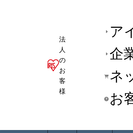
ア
法
人
企
の
お
ネ
客
様
お
商品デ
用途別