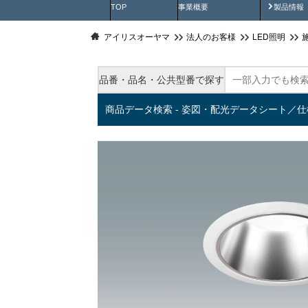
製品動
TOP
事業概要
製品情報
アイリスオーヤマ
法人のお客様
LED照明
品番・品名・公共型番で探す
商品データ検索 - 姿図・配光データシート／