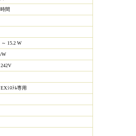
0 時間
 ～ 15.2 W
m/W
 242V
NEXｼｽﾃﾑ専用