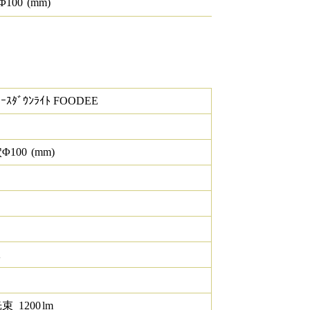
Φ
100
(mm)
ｰｽﾀﾞｳﾝﾗｲﾄ FOODEE
Φ
100
(mm)
K
光束
1200
lm