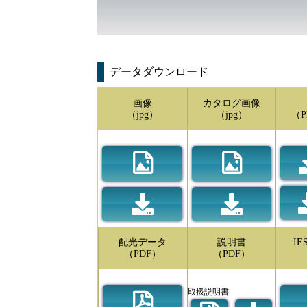
データダウンロード
画像
カタログ画像
（jpg）
（jpg）
（P
配光データ
説明書
I
（PDF）
（PDF）
取扱説明書