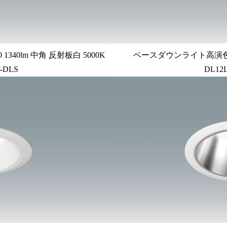
340lm 中角 反射板白 5000K
ベースダウンライト高演色 PW
-DLS
DL12