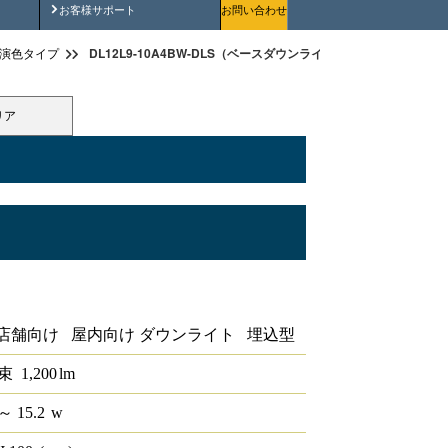
安全にご使用いただくために
お客様サポート
お問い合わせ
DL12L9-10A4BW-DLS（ベースダウンライト高演色 LiCONEX φ10
演色タイプ
リア
EX φ100 1340lm 中角 反射板アルミ
店舗向け 屋内向け ダウンライト 埋込型
束
1,200
lm
～ 15.2
w