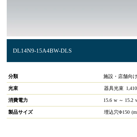
DL14N9-15A4BW-DLS
ベースダウンライト高演色 LiCONEX φ150 1340lm 中角 反
分類
施設・店舗向け
光束
器具光束
1,410
消費電力
15.6
w
～ 15.2
製品サイズ
埋込穴Φ
150
(m