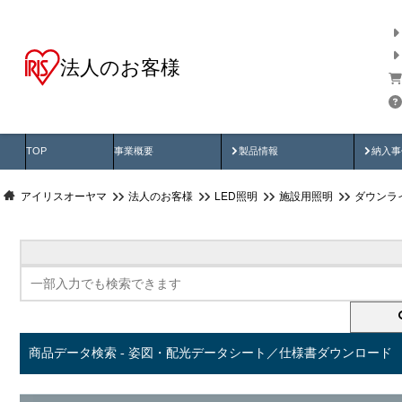
法人のお客様
商品データ検索
用途別から探す
納入
製品動画
納入
TOP
事業概要
製品情報
納入事
アイリスオーヤマ
法人のお客様
LED照明
施設用照明
ダウンラ
商品データ検索 - 姿図・配光データシート／仕様書ダウンロード