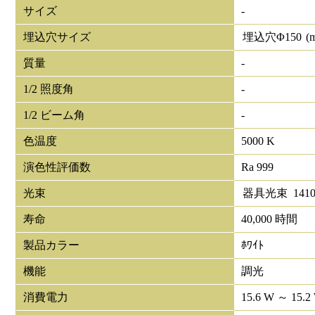
サイズ
-
埋込穴サイズ
埋込穴Φ
150
(
質量
-
1/2 照度角
-
1/2 ビーム角
-
色温度
5000 K
演色性評価数
Ra 999
光束
器具光束
141
寿命
40,000 時間
製品カラー
ﾎﾜｲﾄ
機能
調光
消費電力
15.6 W ～ 15.2