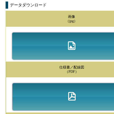
データダウンロード
画像
（jpg）
仕様書／配線図
（PDF）