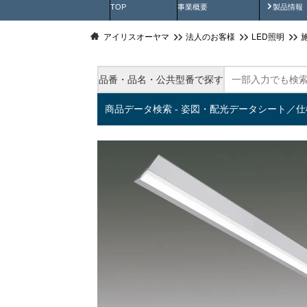
製品動
TOP
事業概要
製品情報
アイリスオーヤマ
法人のお客様
LED照明
品番・品名・公共型番で探す
商品データ検索 - 姿図・配光データシート／