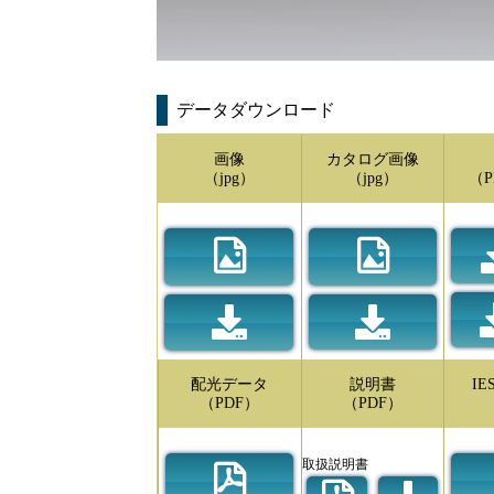
データダウンロード
画像
カタログ画像
（jpg）
（jpg）
（P
配光データ
説明書
I
（PDF）
（PDF）
取扱説明書