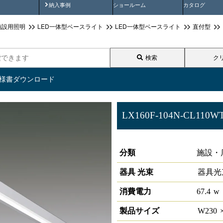
画
納入事例動画
納入事例
ショールーム
カタログ
施設用照明
LED一体型ベースライト
LED一体型ベースライト
直付型
検索
ク
仕様書ダウンロード
LX160F-104N-CL110W
ラインルクス 直付型 非調光 11
分類
施設・
器具 光束
器具光
消費電力
67.4
w
製品サイズ
W
230