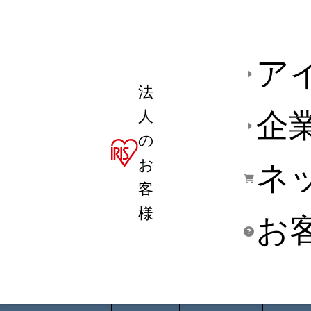
ア
法
人
企
の
お
ネ
客
様
お
商品デ
用途別