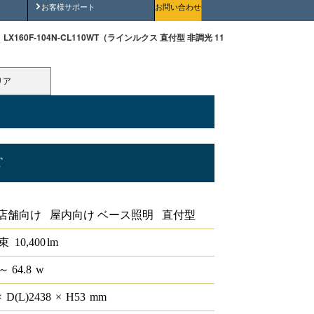
安全にご使用いただくために
お客様サポート
お問い合わせ
LX160F-104N-CL110WT（ラインルクス 直付型 非調光 110形 幅230 ）
リア
T
0形 幅230
店舗向け 屋内向け ベース照明 直付型
束
10,400
lm
～ 64.8
w
×
D(L)
2438
×
H
53
mm