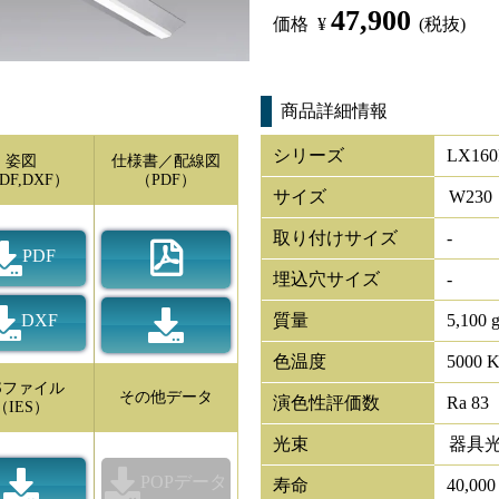
47,900
価格
¥
(税抜)
商品詳細情報
シリーズ
LX160
姿図
仕様書／配線図
DF,DXF）
（PDF）
サイズ
W
230
取り付けサイズ
-
PDF
埋込穴サイズ
-
DXF
質量
5,100 
色温度
5000 
ESファイル
その他データ
演色性評価数
Ra 83
（IES）
光束
器具
POPデータ
寿命
40,00