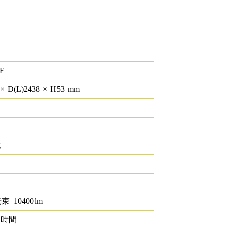
F
×
D(L)
2438
×
H
53
mm
g
K
光束
10400
lm
0 時間