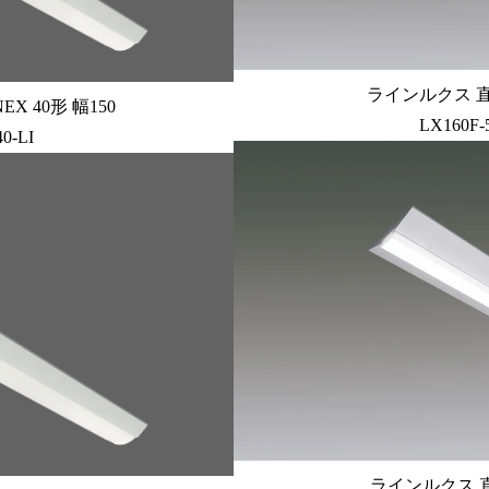
ラインルクス 直付
X 40形 幅150
LX160F-
0-LI
ラインルクス 直付