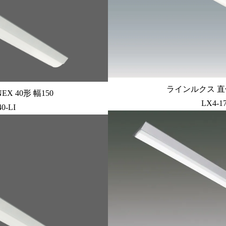
ラインルクス 直付
X 40形 幅150
LX4-1
0-LI