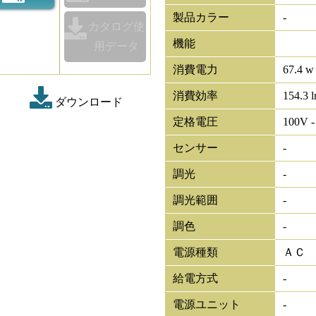
製品カラー
-
カタログ使
機能
用データ
消費電力
67.4 w
消費効率
154.3 
ダウンロード
定格電圧
100V -
センサー
-
調光
-
調光範囲
-
調色
-
電源種類
ＡＣ
給電方式
-
電源ユニット
-