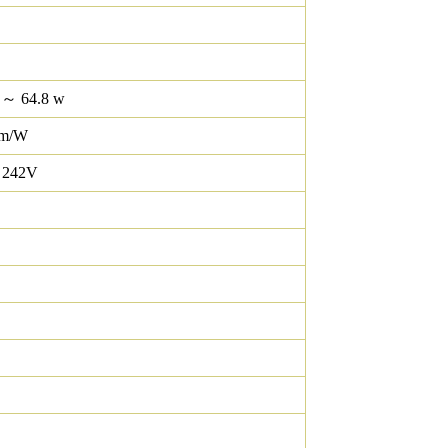
 ～ 64.8 w
lm/W
 242V