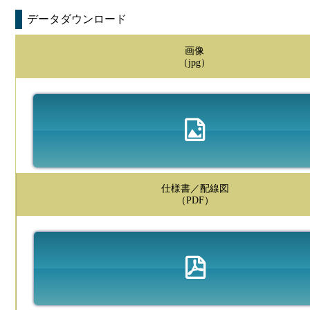
データダウンロード
画像
（jpg）
仕様書／配線図
（PDF）