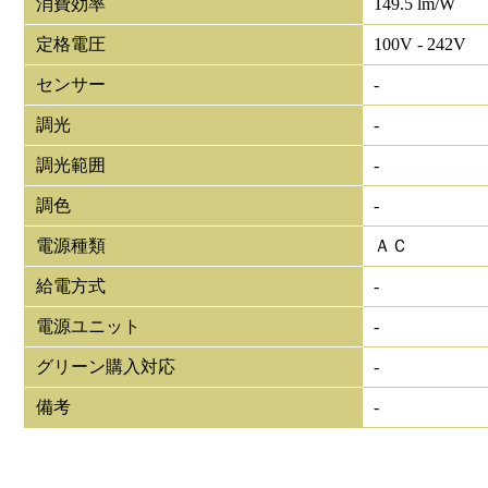
消費効率
149.5 lm/W
定格電圧
100V - 242V
センサー
-
調光
-
調光範囲
-
調色
-
電源種類
ＡＣ
給電方式
-
電源ユニット
-
グリーン購入対応
-
備考
-