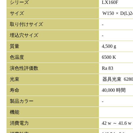
シリーズ
LX160F
サイズ
W
150
×
D(L)
2
取り付けサイズ
-
埋込穴サイズ
-
質量
4,500 g
色温度
6500 K
演色性評価数
Ra 83
光束
器具光束
628
寿命
40,000 時間
製品カラー
-
機能
消費電力
42 w ～ 41.6 w