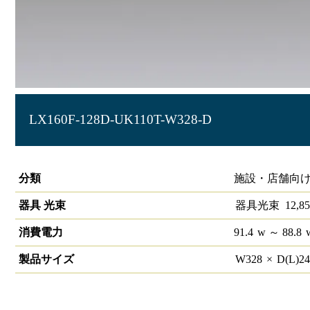
LX160F-128D-UK110T-W328-D
ラインルクス 埋込型 PWM 110形 幅300
分類
施設・店舗向け
器具 光束
器具光束
12,85
消費電力
91.4
w
～ 88.8
製品サイズ
W
328
×
D(L)
2