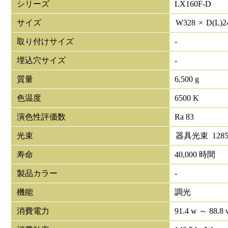
シリーズ
LX160F-D
サイズ
W
328
×
D(L)
2
取り付けサイズ
-
埋込穴サイズ
-
質量
6,500 g
色温度
6500 K
演色性評価数
Ra 83
光束
器具光束
1285
寿命
40,000 時間
製品カラー
-
機能
調光
消費電力
91.4 w ～ 88.8 