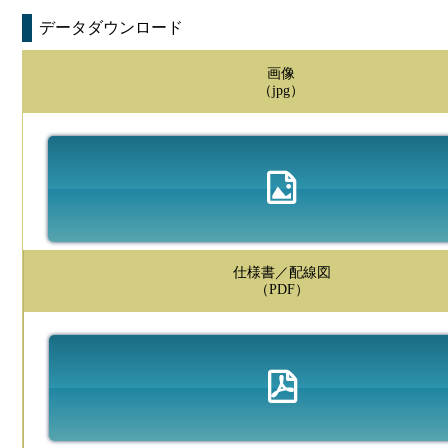
データダウンロード
画像
（jpg）
仕様書／配線図
（PDF）