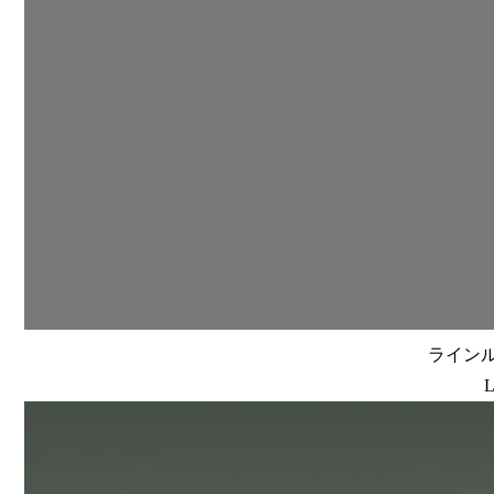
ラインルク
L