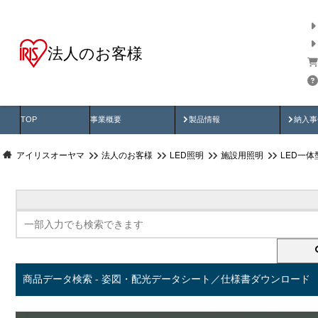
法人のお客様
商品データ検索
用途別から探す
納入
製品動画
納入
TOP
事業概要
製品情報
納入事
アイリスオーヤマ
法人のお客様
LED照明
施設用照明
LED一
商品データ検索 - 姿図・配光データシート／仕様書ダウンロード