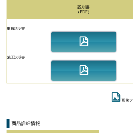
説明書
（PDF）
取扱説明書
施工説明書
画像フ
商品詳細情報