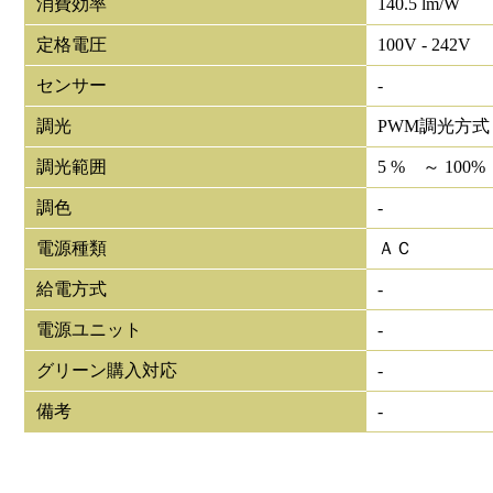
消費効率
140.5 lm/W
定格電圧
100V - 242V
センサー
-
調光
PWM調光方式
調光範囲
5 % ～ 100%
調色
-
電源種類
ＡＣ
給電方式
-
電源ユニット
-
グリーン購入対応
-
備考
-