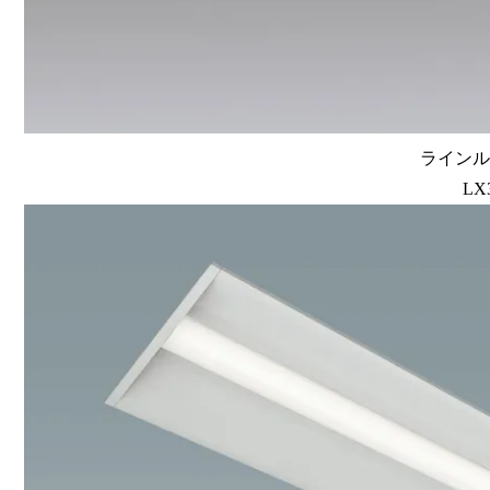
ラインルク
LX