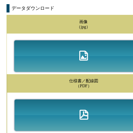
データダウンロード
画像
（jpg）
仕様書／配線図
（PDF）