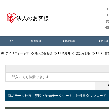
法人のお客様
商品データ検索
用途別から探す
納入
製品動画
納入
TOP
事業概要
製品情報
納入事
アイリスオーヤマ
法人のお客様
LED照明
施設用照明
LED一
商品データ検索 - 姿図・配光データシート／仕様書ダウンロード