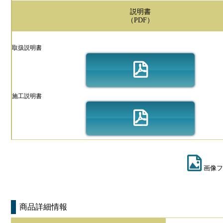
説明書
（PDF）
取扱説明書
施工説明書
画像フ
商品詳細情報