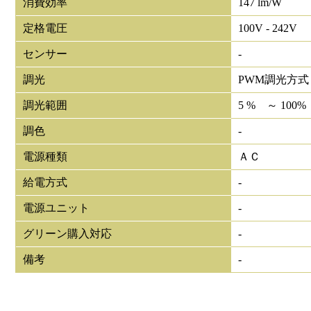
消費効率
147 lm/W
定格電圧
100V - 242V
センサー
-
調光
PWM調光方式
調光範囲
5 % ～ 100%
調色
-
電源種類
ＡＣ
給電方式
-
電源ユニット
-
グリーン購入対応
-
備考
-