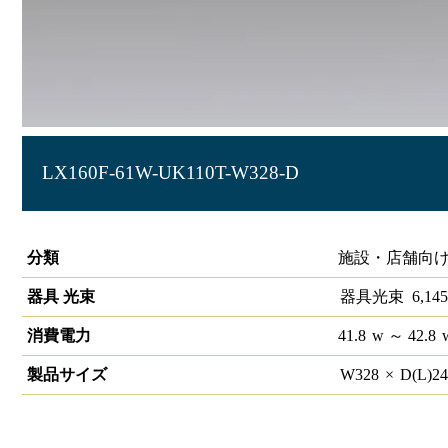
LX160F-61W-UK110T-W328-D
ラインルクス 埋込型 PWM 110形 幅300
分類
施設・店舗向け
器具 光束
器具光束
6,145
消費電力
41.8
w
～ 42.8
製品サイズ
W
328
×
D(L)
2