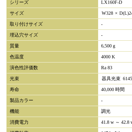
シリーズ
LX160F-D
サイズ
W
328
×
D(L)
2
取り付けサイズ
-
埋込穴サイズ
-
質量
6,500 g
色温度
4000 K
演色性評価数
Ra 83
光束
器具光束
614
寿命
40,000 時間
製品カラー
-
機能
調光
消費電力
41.8 w ～ 42.8 