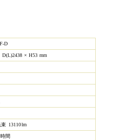
F-D
×
D(L)
2438
×
H
53
mm
K
光束
13110
lm
0 時間