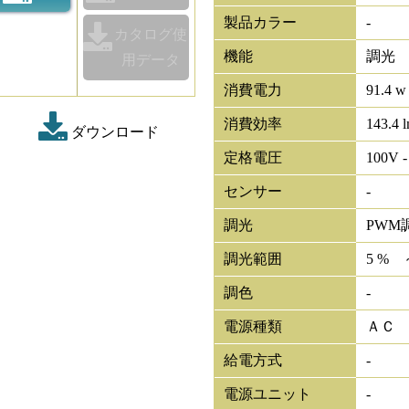
製品カラー
-
カタログ使
機能
調光
用データ
消費電力
91.4 w
消費効率
143.4 
ダウンロード
定格電圧
100V -
センサー
-
調光
PWM
調光範囲
5 % 
調色
-
電源種類
ＡＣ
給電方式
-
電源ユニット
-