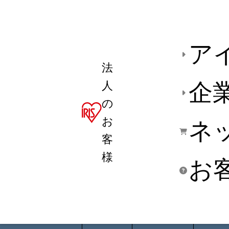
ア
法
人
企
の
お
ネ
客
様
お
商品デ
用途別