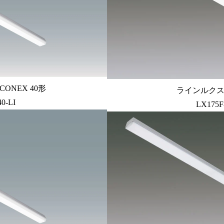
ONEX 40形
ラインルクス 
0-LI
LX175F