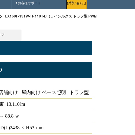
安全にご使用いただくために
お客様サポート
お問い合わせ
LX160F-131W-TR110T-D（ラインルクス トラフ型 PWM 110形 ）
リア
D
10形
店舗向け 屋内向け ベース照明 トラフ型
束
13,110
lm
～ 88.8
w
D(L)
2438
×
H
53
mm