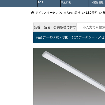
製品動
TOP
事業概要
製品情報
アイリスオーヤマ
法人のお客様
LED照明
品番・品名・公共型番で探す
商品データ検索 - 姿図・配光データシート／