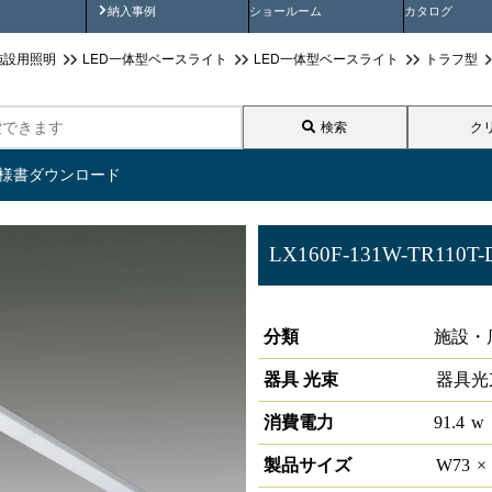
画
納入事例動画
納入事例
ショールーム
カタログ
施設用照明
LED一体型ベースライト
LED一体型ベースライト
トラフ型
検索
ク
仕様書ダウンロード
LX160F-131W-TR110T-
ラインルクス トラフ型 PWM 1
分類
施設・
器具 光束
器具光
消費電力
91.4
w
製品サイズ
W
73
×