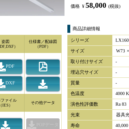
58,000
価格
¥
(税抜)
商品詳細情報
シリーズ
LX160
姿図
仕様書／配線図
DF,DXF）
（PDF）
サイズ
W
73
取り付けサイズ
-
PDF
埋込穴サイズ
-
DXF
質量
-
色温度
4000 
ESファイル
その他データ
演色性評価数
Ra 83
（IES）
光束
器具
POPデータ
寿命
40,00