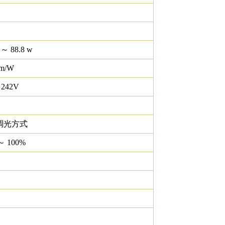
 ～ 88.8 w
lm/W
 242V
調光方式
～ 100%