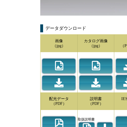
データダウンロード
画像
カタログ画像
（jpg）
（jpg）
（P
配光データ
説明書
I
（PDF）
（PDF）
取扱説明書